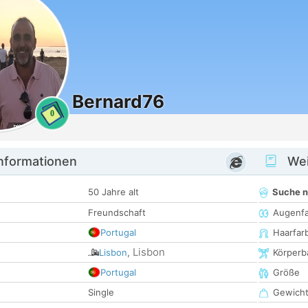
Bernard76
0
informationen
Wei
50 Jahre alt
Suche 
Freundschaft
Augenf
Portugal
Haarfar
Lisbon
Lisbon
,
Körperb
Portugal
Größe
Single
Gewich