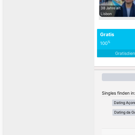
38 Jahre alt
Lisbon
Gratis
%
100
Gratisdie
Singles finden in
Dating Açor
Dating da G