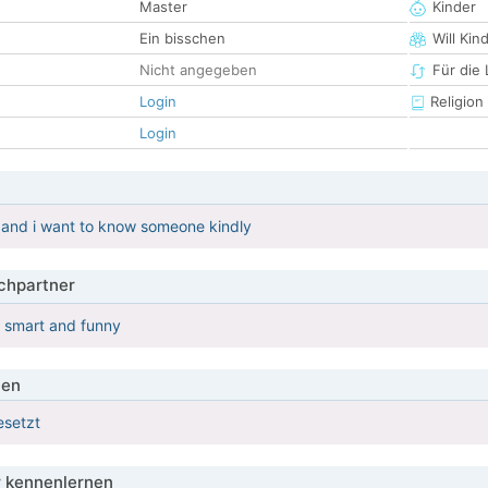
Master
Kinder
Ein bisschen
Will Kin
Nicht angegeben
Für die
Login
Religion
Login
 and i want to know someone kindly
hpartner
d smart and funny
ien
esetzt
 kennenlernen