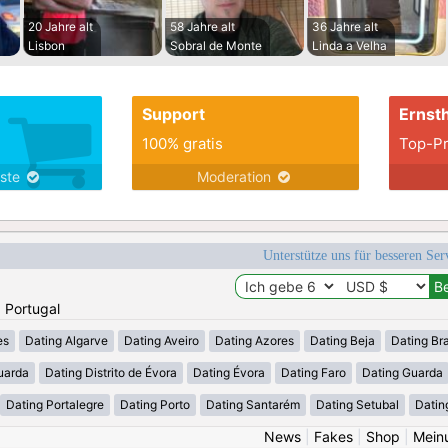
20 Jahre alt
58 Jahre alt
36 Jahre alt
Lisbon
Sobral de Monte
Linda a Velha
Support
Ernsth
100% gratis
Top-Pr
nste
Moderation
Unterstütze uns für besseren Se
: Portugal
es
Dating Algarve
Dating Aveiro
Dating Azores
Dating Beja
Dating Br
uarda
Dating Distrito de Évora
Dating Évora
Dating Faro
Dating Guarda
Dating Portalegre
Dating Porto
Dating Santarém
Dating Setubal
Datin
News
|
Fakes
|
Shop
|
Mein