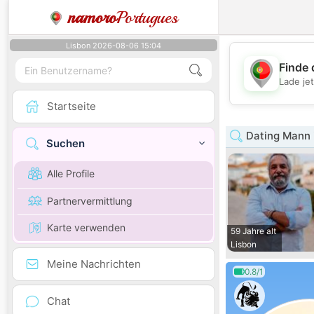
namoro
Portugues
Lisbon 2026-08-06 15:04
Finde 
Lade je
Startseite
Dating Mann 
Suchen
Alle Profile
Partnervermittlung
Karte verwenden
59 Jahre alt
Lisbon
Meine Nachrichten
0.8/1
Chat