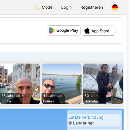
Mode
Login
Registrieren
💖
💕
58 Jahre alt
44 Jahre alt
30 Jahre alt
Sintra
Loures
Odivelas
Letzte Verbindung
Länger her