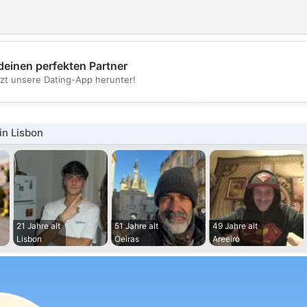
deinen perfekten Partner
💖
tzt unsere Dating-App herunter!
💕
in Lisbon
21 Jahre alt
51 Jahre alt
49 Jahre alt
Lisbon
Oeiras
Areeiro