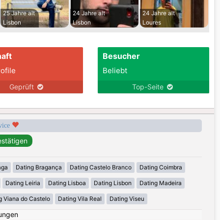
25 Jahre alt
24 Jahre alt
24 Jahre alt
Lisbon
Lisbon
Loures
aft
Besucher
ofile
Beliebt
Geprüft
Top-Seite
rvice
aga
Dating Bragança
Dating Castelo Branco
Dating Coimbra
Dating Leiria
Dating Lisboa
Dating Lisbon
Dating Madeira
g Viana do Castelo
Dating Vila Real
Dating Viseu
ungen