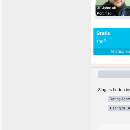
30 Jahre alt
Portimão
Gratis
%
100
Gratisdie
Singles finden in
Dating Açor
Dating da G