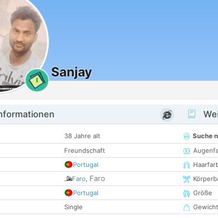
Sanjay
1
informationen
Wei
38 Jahre alt
Suche 
Freundschaft
Augenf
Portugal
Haarfar
Faro
Faro
,
Körperb
Portugal
Größe
Single
Gewich