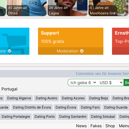
45 Jahre alt
26 Jahre alt
41 Jahre alt
Olhao
Lagoa
Mexilhoeira Gra
Support
Ernsth
100% gratis
Top-Pr
nste
Moderation
Unterstütze uns für besseren Se
: Portugal
es
Dating Algarve
Dating Aveiro
Dating Azores
Dating Beja
Dating Br
uarda
Dating Distrito de Évora
Dating Évora
Dating Faro
Dating Guarda
Dating Portalegre
Dating Porto
Dating Santarém
Dating Setubal
Datin
News
|
Fakes
|
Shop
|
Mein