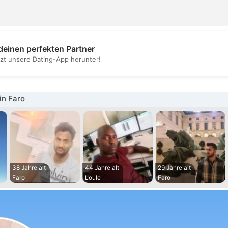
deinen perfekten Partner
💖
tzt unsere Dating-App herunter!
💕
in Faro
38 Jahre alt
44 Jahre alt
29 Jahre alt
Faro
Loule
Faro