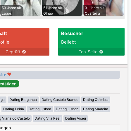
53 Jahre alt
51 Jahre alt
31 Jahre alt
Lagos
Olhao
Quarteira
aft
Besucher
ofile
Beliebt
Geprüft
Top-Seite
rvice
aga
Dating Bragança
Dating Castelo Branco
Dating Coimbra
Dating Leiria
Dating Lisboa
Dating Lisbon
Dating Madeira
g Viana do Castelo
Dating Vila Real
Dating Viseu
ungen