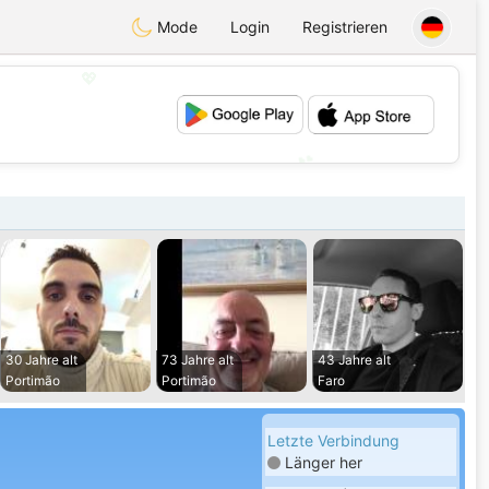
Mode
Login
Registrieren
💖
💕
30 Jahre alt
73 Jahre alt
43 Jahre alt
Portimão
Portimão
Faro
Letzte Verbindung
Länger her