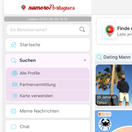
namoro
Portugues
Lisbon 2026-08-06 16:10
Finde 
Lade je
Startseite
Dating Mann 
Suchen
Alle Profile
Partnervermittlung
Karte verwenden
55 Jahre alt
Olhao
Meine Nachrichten
0.6/1
Chat