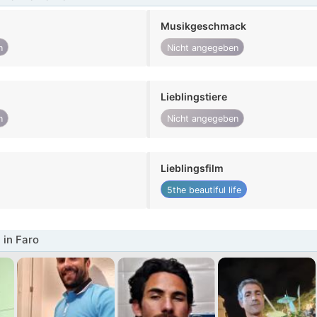
Musikgeschmack
n
Nicht angegeben
Lieblingstiere
n
Nicht angegeben
Lieblingsfilm
5the beautiful life
in Faro