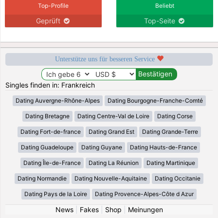
Top-Profile
Beliebt
Geprüft
Top-Seite
Unterstütze uns für besseren Service
Singles finden in: Frankreich
Dating Auvergne-Rhône-Alpes
Dating Bourgogne-Franche-Comté
Dating Bretagne
Dating Centre-Val de Loire
Dating Corse
Dating Fort-de-france
Dating Grand Est
Dating Grande-Terre
Dating Guadeloupe
Dating Guyane
Dating Hauts-de-France
Dating Île-de-France
Dating La Réunion
Dating Martinique
Dating Normandie
Dating Nouvelle-Aquitaine
Dating Occitanie
Dating Pays de la Loire
Dating Provence-Alpes-Côte d Azur
News
|
Fakes
|
Shop
|
Meinungen