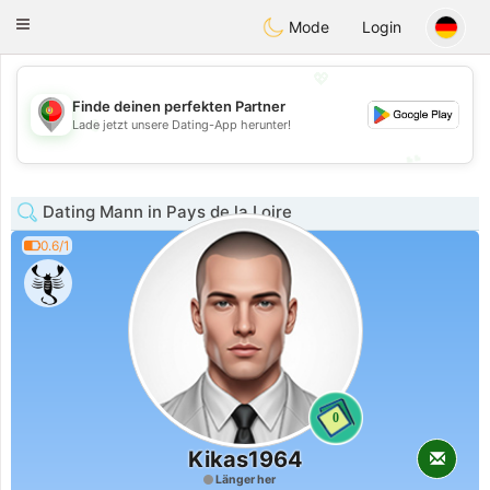
namoro
Portugues
Toggle
Mode
Login
navigation
💖
Finde deinen perfekten Partner
💖
Lade jetzt unsere Dating-App herunter!
💕
💕
Dating Mann in Pays de la Loire
0.6/1
0
Kikas1964
Länger her