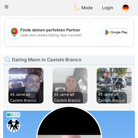
namoro
Portugues
Toggle
Mode
Login
navigation
💖
Finde deinen perfekten Partner
💖
Lade jetzt unsere Dating-App herunter!
💕
💕
Dating Mann in Castelo Branco
48 Jahre alt
54 Jahre alt
45 Jahre alt
Castelo Branco
Castelo Branco
Castelo Branco
0.7/1