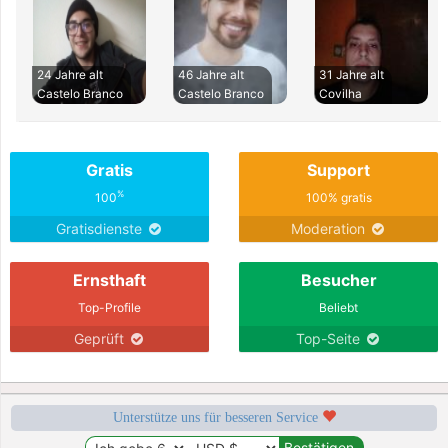
24 Jahre alt
46 Jahre alt
31 Jahre alt
Castelo Branco
Castelo Branco
Covilha
Gratis
Support
%
100
100% gratis
Gratisdienste
Moderation
Ernsthaft
Besucher
Top-Profile
Beliebt
Geprüft
Top-Seite
Unterstütze uns für besseren Service