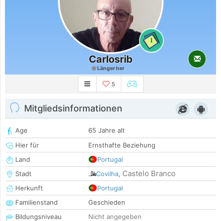
1
Carlosrib
Länger her
5
Mitgliedsinformationen
Age
65 Jahre alt
Hier für
Ernsthafte Beziehung
Land
Portugal
Castelo Branco
Stadt
Covilha
,
Herkunft
Portugal
Familienstand
Geschieden
Bildungsniveau
Nicht angegeben