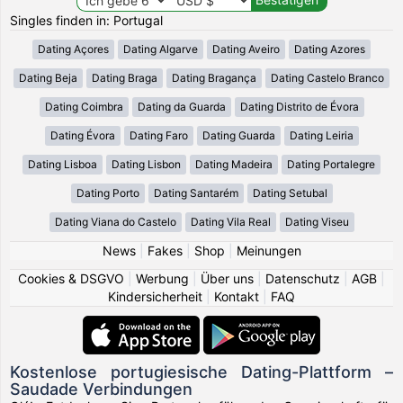
Singles finden in: Portugal
Dating Açores
Dating Algarve
Dating Aveiro
Dating Azores
Dating Beja
Dating Braga
Dating Bragança
Dating Castelo Branco
Dating Coimbra
Dating da Guarda
Dating Distrito de Évora
Dating Évora
Dating Faro
Dating Guarda
Dating Leiria
Dating Lisboa
Dating Lisbon
Dating Madeira
Dating Portalegre
Dating Porto
Dating Santarém
Dating Setubal
Dating Viana do Castelo
Dating Vila Real
Dating Viseu
News
|
Fakes
|
Shop
|
Meinungen
Cookies & DSGVO
|
Werbung
|
Über uns
|
Datenschutz
|
AGB
|
Kindersicherheit
|
Kontakt
|
FAQ
Kostenlose portugiesische Dating-Plattform –
Saudade Verbindungen