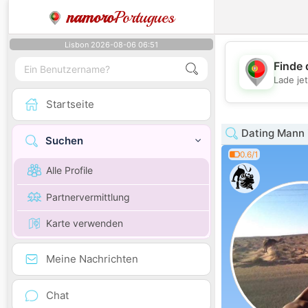
namoro
Portugues
Lisbon 2026-08-06 06:51
Finde 
Lade je
Startseite
Dating Mann 
Suchen
0.6/1
Alle Profile
Partnervermittlung
Karte verwenden
Meine Nachrichten
Chat