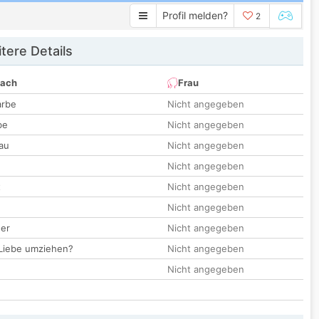
Profil melden?
2
tere Details
nach
Frau
arbe
Nicht angegeben
be
Nicht angegeben
au
Nicht angegeben
Nicht angegeben
t
Nicht angegeben
Nicht angegeben
der
Nicht angegeben
 Liebe umziehen?
Nicht angegeben
Nicht angegeben