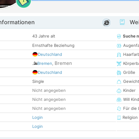
1
informationen
Wei
43 Jahre alt
Suche 
Ernsthafte Beziehung
Augenf
Deutschland
Haarfar
Bremen
Bremen
,
Körperb
Deutschland
Größe
Single
Gewich
Nicht angegeben
Kinder
Nicht angegeben
Will Kin
Nicht angegeben
Für die
Login
Religion
Login