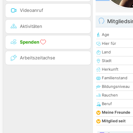
Videoanruf
Mitglieds
Aktivitäten
Age
Spenden
Hier für
Land
Arbeitszeitachse
Stadt
Herkunft
Familienstand
Bildungsniveau
Rauchen
Beruf
Meine Freunde
Mitglied seit