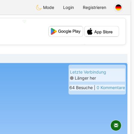
Mode
Login
Registrieren
💖
💕
Letzte Verbindung
Länger her
64 Besuche |
0 Kommentare