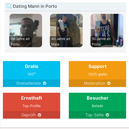
Dating Mann in Porto
36 Jahre alt
40 Jahre alt
50 Jahre alt
Porto
Maia
Porto
Gratis
Support
%
100
100% gratis
Gratisdienste
Moderation
Ernsthaft
Besucher
Top-Profile
Beliebt
Geprüft
Top-Seite