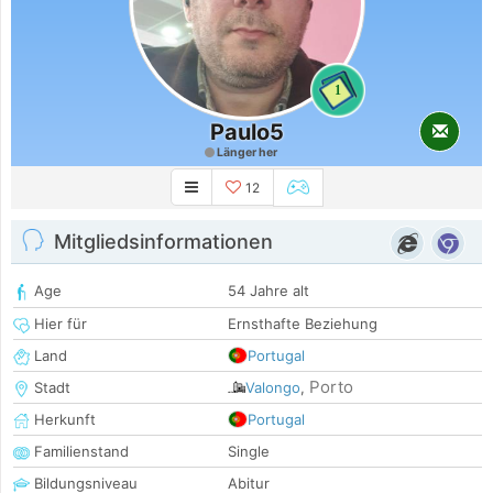
1
Paulo5
Länger her
12
Mitgliedsinformationen
Age
54 Jahre alt
Hier für
Ernsthafte Beziehung
Land
Portugal
Porto
Stadt
Valongo
,
Herkunft
Portugal
Familienstand
Single
Bildungsniveau
Abitur