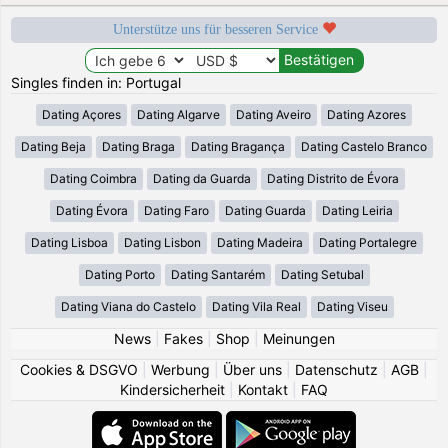
Unterstütze uns für besseren Service
Singles finden in: Portugal
Dating Açores
Dating Algarve
Dating Aveiro
Dating Azores
Dating Beja
Dating Braga
Dating Bragança
Dating Castelo Branco
Dating Coimbra
Dating da Guarda
Dating Distrito de Évora
Dating Évora
Dating Faro
Dating Guarda
Dating Leiria
Dating Lisboa
Dating Lisbon
Dating Madeira
Dating Portalegre
Dating Porto
Dating Santarém
Dating Setubal
Dating Viana do Castelo
Dating Vila Real
Dating Viseu
News
|
Fakes
|
Shop
|
Meinungen
Cookies & DSGVO
|
Werbung
|
Über uns
|
Datenschutz
|
AGB
|
Kindersicherheit
|
Kontakt
|
FAQ