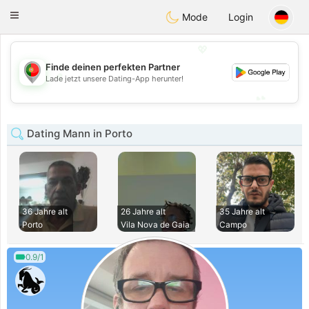
namoro
Portugues
Toggle
Mode
Login
navigation
💖
Finde deinen perfekten Partner
💖
Lade jetzt unsere Dating-App herunter!
💕
💕
Dating Mann in Porto
36 Jahre alt
26 Jahre alt
35 Jahre alt
Porto
Vila Nova de Gaia
Campo
0.9/1