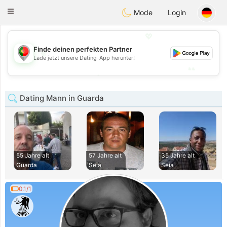
namoro
Portugues
Toggle
Mode
Login
navigation
💖
Finde deinen perfekten Partner
💖
Lade jetzt unsere Dating-App herunter!
💕
💕
Dating Mann in Guarda
55 Jahre alt
57 Jahre alt
35 Jahre alt
Guarda
Seia
Seia
0.1/1