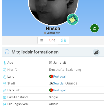
5
Nnsoa
Länger her
6
Mitgliedsinformationen
Age
51 Jahre alt
Hier für
Ernsthafte Beziehung
Land
Portugal
Guarda
Stadt
Guarda
,
Herkunft
Portugal
Familienstand
Single
Bildungsniveau
Abitur