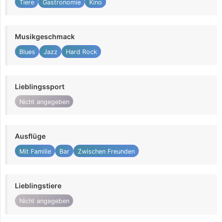
Tiere
Gastronomie
Kino
Musikgeschmack
Blues
Jazz
Hard Rock
Lieblingssport
Nicht angegeben
Ausflüge
Mit Familie
Bar
Zwischen Freunden
Lieblingstiere
Nicht angegeben