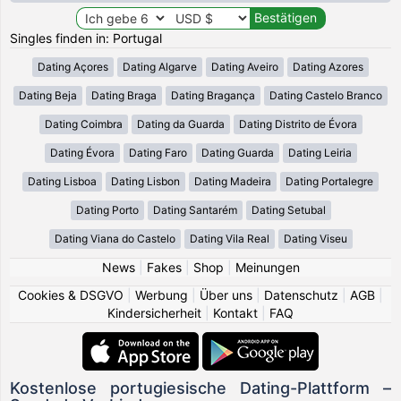
Singles finden in: Portugal
Dating Açores
Dating Algarve
Dating Aveiro
Dating Azores
Dating Beja
Dating Braga
Dating Bragança
Dating Castelo Branco
Dating Coimbra
Dating da Guarda
Dating Distrito de Évora
Dating Évora
Dating Faro
Dating Guarda
Dating Leiria
Dating Lisboa
Dating Lisbon
Dating Madeira
Dating Portalegre
Dating Porto
Dating Santarém
Dating Setubal
Dating Viana do Castelo
Dating Vila Real
Dating Viseu
News
|
Fakes
|
Shop
|
Meinungen
Cookies & DSGVO
|
Werbung
|
Über uns
|
Datenschutz
|
AGB
|
Kindersicherheit
|
Kontakt
|
FAQ
Kostenlose portugiesische Dating-Plattform –