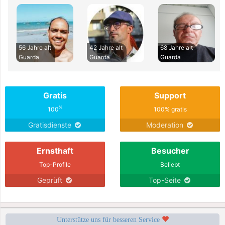
56 Jahre alt
42 Jahre alt
68 Jahre alt
Guarda
Guarda
Guarda
Gratis
Support
%
100
100% gratis
Gratisdienste
Moderation
Ernsthaft
Besucher
Top-Profile
Beliebt
Geprüft
Top-Seite
Unterstütze uns für besseren Service