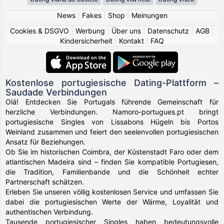
News
|
Fakes
|
Shop
|
Meinungen
Cookies & DSGVO
|
Werbung
|
Über uns
|
Datenschutz
|
AGB
|
Kindersicherheit
|
Kontakt
|
FAQ
Kostenlose portugiesische Dating-Plattform –
Saudade Verbindungen
Olá! Entdecken Sie Portugals führende Gemeinschaft für
herzliche Verbindungen. Namoro-portugues.pt bringt
portugiesische Singles von Lissabons Hügeln bis Portos
Weinland zusammen und feiert den seelenvollen portugiesischen
Ansatz für Beziehungen.
Ob Sie im historischen Coimbra, der Küstenstadt Faro oder dem
atlantischen Madeira sind – finden Sie kompatible Portugiesen,
die Tradition, Familienbande und die Schönheit echter
Partnerschaft schätzen.
Erleben Sie unseren völlig kostenlosen Service und umfassen Sie
dabei die portugiesischen Werte der Wärme, Loyalität und
authentischen Verbindung.
Tausende portugiesischer Singles haben bedeutungsvolle