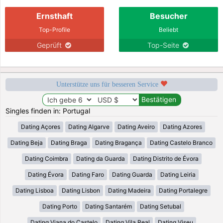
Ernsthaft
Besucher
Top-Profile
Beliebt
Geprüft
Top-Seite
Unterstütze uns für besseren Service
Singles finden in: Portugal
Dating Açores
Dating Algarve
Dating Aveiro
Dating Azores
Dating Beja
Dating Braga
Dating Bragança
Dating Castelo Branco
Dating Coimbra
Dating da Guarda
Dating Distrito de Évora
Dating Évora
Dating Faro
Dating Guarda
Dating Leiria
Dating Lisboa
Dating Lisbon
Dating Madeira
Dating Portalegre
Dating Porto
Dating Santarém
Dating Setubal
Dating Viana do Castelo
Dating Vila Real
Dating Viseu