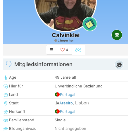
1
Calvinklei
Länger her
4
Mitgliedsinformationen
Age
49 Jahre alt
Hier für
Unverbindliche Beziehung
Land
Portugal
Lisbon
Stadt
Areeiro
,
Herkunft
Portugal
Familienstand
Single
Bildungsniveau
Nicht angegeben