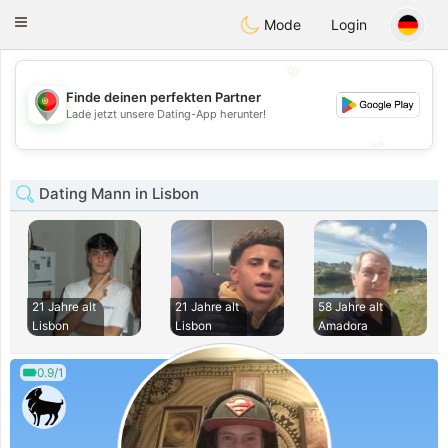
namoro
Portugues
Toggle
Mode
Login
navigation
💖
Finde deinen perfekten Partner
💖
Lade jetzt unsere Dating-App herunter!
💕
💕
Dating Mann in Lisbon
21 Jahre alt
21 Jahre alt
58 Jahre alt
Lisbon
Lisbon
Amadora
0.9/1