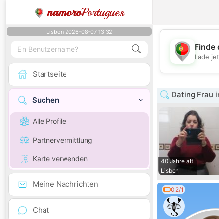
namoro
Portugues
Lisbon 2026-08-07 13:32
Finde 
Lade je
Startseite
Dating Frau i
Suchen
Alle Profile
Partnervermittlung
Karte verwenden
40 Jahre alt
Lisbon
Meine Nachrichten
0.2/1
Chat