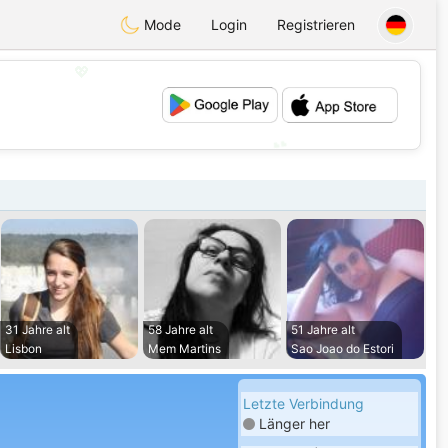
Mode
Login
Registrieren
💖
💕
31 Jahre alt
58 Jahre alt
51 Jahre alt
Lisbon
Mem Martins
Sao Joao do Estori
Letzte Verbindung
Länger her