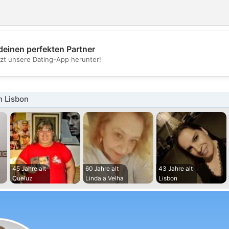
deinen perfekten Partner
💖
tzt unsere Dating-App herunter!
💕
n Lisbon
45 Jahre alt
60 Jahre alt
43 Jahre alt
Queluz
Linda a Velha
Lisbon