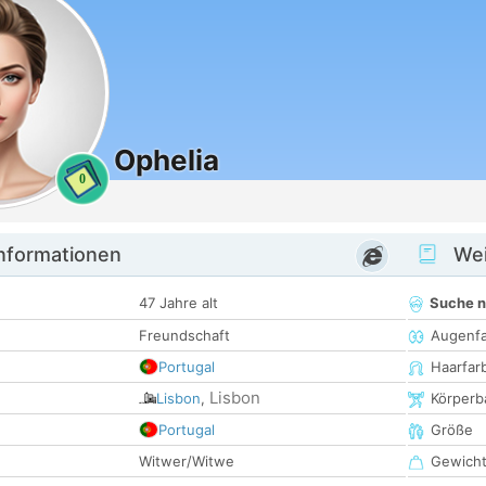
Ophelia
0
informationen
Wei
47 Jahre alt
Suche 
Freundschaft
Augenf
Portugal
Haarfar
Lisbon
Lisbon
,
Körperb
Portugal
Größe
Witwer/Witwe
Gewich