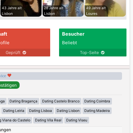
43 Jahre alt
28 Jahre alt
49 Jahre alt
Lisbon
Lisbon
Loures
aft
Besucher
ofile
Beliebt
Geprüft
Top-Seite
rvice
aga
Dating Bragança
Dating Castelo Branco
Dating Coimbra
Dating Leiria
Dating Lisboa
Dating Lisbon
Dating Madeira
g Viana do Castelo
Dating Vila Real
Dating Viseu
ungen