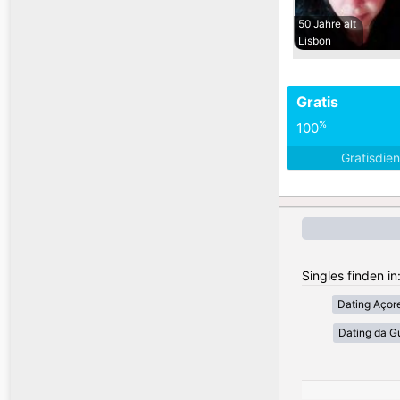
50 Jahre alt
Lisbon
Gratis
%
100
Gratisdie
Singles finden in
Dating Açor
Dating da G