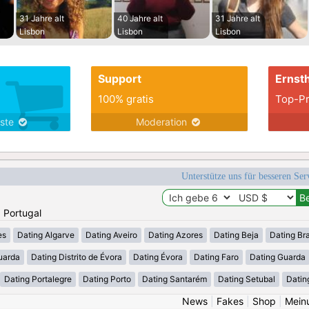
31 Jahre alt
40 Jahre alt
31 Jahre alt
Lisbon
Lisbon
Lisbon
Support
Ernsth
100% gratis
Top-Pr
nste
Moderation
Unterstütze uns für besseren Se
: Portugal
es
Dating Algarve
Dating Aveiro
Dating Azores
Dating Beja
Dating Br
uarda
Dating Distrito de Évora
Dating Évora
Dating Faro
Dating Guarda
Dating Portalegre
Dating Porto
Dating Santarém
Dating Setubal
Datin
News
|
Fakes
|
Shop
|
Mein