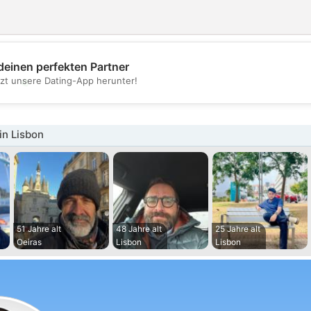
deinen perfekten Partner
💖
tzt unsere Dating-App herunter!
💕
in Lisbon
51 Jahre alt
48 Jahre alt
25 Jahre alt
Oeiras
Lisbon
Lisbon