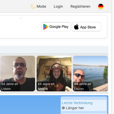
Mode
Login
Registrieren
💖
💕
54 Jahre alt
49 Jahre alt
44 Jahre alt
Lisbon
Areeiro
Loures
Letzte Verbindung
Länger her