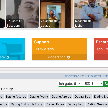
27 Jahre alt
24 Jahre alt
59 Jahre alt
Sacavem
Loures
Lisbon
Support
Ernsth
100% gratis
Top-Pr
nste
Moderation
Unterstütze uns für besseren Se
: Portugal
es
Dating Algarve
Dating Aveiro
Dating Azores
Dating Beja
Dating Br
uarda
Dating Distrito de Évora
Dating Évora
Dating Faro
Dating Guarda