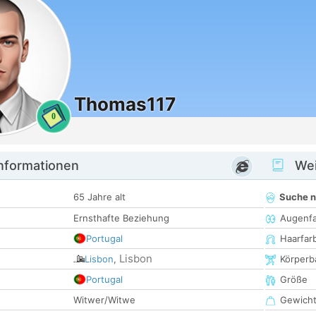
Thomas117
0
informationen
Wei
65 Jahre alt
Suche 
Ernsthafte Beziehung
Augenf
Portugal
Haarfar
Lisbon
Lisbon
,
Körperb
Portugal
Größe
Witwer/Witwe
Gewich