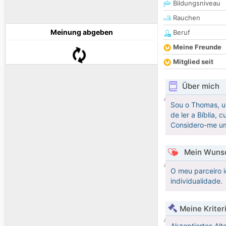
Bildungsniveau
Rauchen
Meinung abgeben
Beruf
Meine Freunde
Mitglied seit
Über mich
Sou o Thomas, um
de ler a Bíblia,
Considero-me um
Mein Wunsc
O meu parceiro i
individualidade.
Meine Kriter
Akzeptiertes Alt