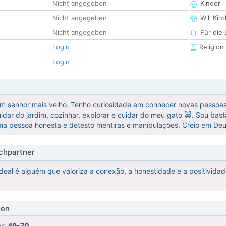
Nicht angegeben
Kinder
Nicht angegeben
Will Kin
Nicht angegeben
Für die
Login
Religion
Login
 senhor mais velho. Tenho curiosidade em conhecer novas pessoas, 
 cuidar do jardim, cozinhar, explorar e cuidar do meu gato 😸. Sou ba
a pessoa honesta e detesto mentiras e manipulações. Creio em Deus
hpartner
deal é alguém que valoriza a conexão, a honestidade e a positividade
ien
er:
49-70
.