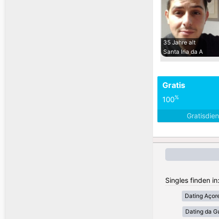
35 Jahre alt
Santa Iria da A
Gratis
%
100
Gratisdie
Singles finden in
Dating Açor
Dating da G