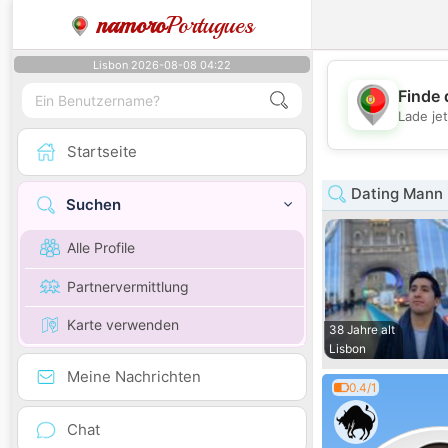
namoro
Portugues
Lisbon 2026-08-08 04:22
Finde 
Lade je
Startseite
Dating Mann 
Suchen
Alle Profile
Partnervermittlung
Karte verwenden
38 Jahre alt
Lisbon
Meine Nachrichten
0.4/1
Chat