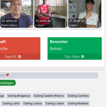
55 Jahre alt
20 Jahre alt
21 Jahre alt
Porto Salvo
Lisbon
Lisbon
aft
Besucher
ofile
Beliebt
Geprüft
Top-Seite
rvice
aga
Dating Bragança
Dating Castelo Branco
Dating Coimbra
Dating Leiria
Dating Lisboa
Dating Lisbon
Dating Madeira