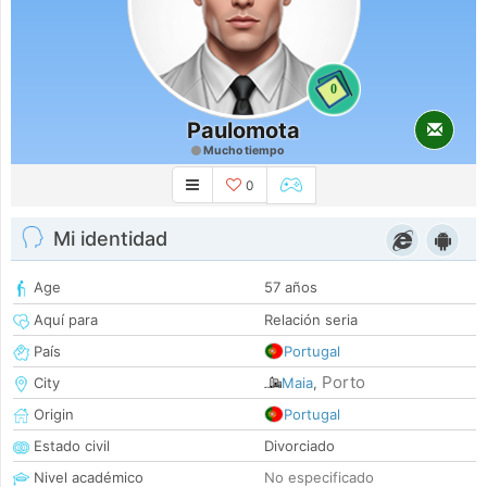
0
Paulomota
Mucho tiempo
0
Mi identidad
Age
57 años
Aquí para
Relación seria
País
Portugal
Porto
City
Maia
,
Origin
Portugal
Estado civil
Divorciado
Nivel académico
No especificado