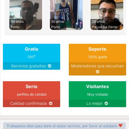
36 años
50 años
29 años
Porto
Porto
Paços De Ferrei
Gratis
Soporte
%
100
100% gratis
Servicios gratuitos
Moderadores que escuchan
Serio
Visitantes
perfiles de calidad
Muy visitado
Calidad confirmada
Lo mejor
Trabajamos duro para darte el mejor servicio, por favor sé solidario