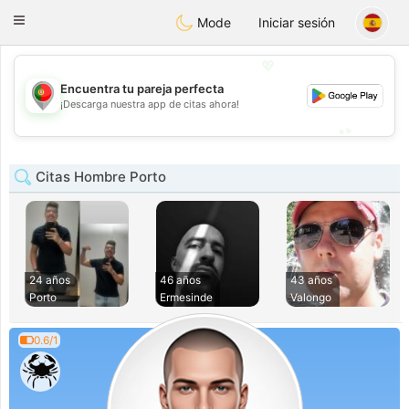
namoro
Portugues
Toggle
Mode
Iniciar sesión
navigation
💖
Encuentra tu pareja perfecta
💖
¡Descarga nuestra app de citas ahora!
💕
💕
Citas Hombre Porto
24 años
46 años
43 años
Porto
Ermesinde
Valongo
0.6/1