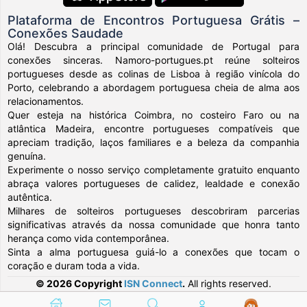
Plataforma de Encontros Portuguesa Grátis –
Conexões Saudade
Olá! Descubra a principal comunidade de Portugal para
conexões sinceras. Namoro-portugues.pt reúne solteiros
portugueses desde as colinas de Lisboa à região vinícola do
Porto, celebrando a abordagem portuguesa cheia de alma aos
relacionamentos.
Quer esteja na histórica Coimbra, no costeiro Faro ou na
atlântica Madeira, encontre portugueses compatíveis que
apreciam tradição, laços familiares e a beleza da companhia
genuína.
Experimente o nosso serviço completamente gratuito enquanto
abraça valores portugueses de calidez, lealdade e conexão
autêntica.
Milhares de solteiros portugueses descobriram parcerias
significativas através da nossa comunidade que honra tanto
herança como vida contemporânea.
Sinta a alma portuguesa guiá-lo a conexões que tocam o
coração e duram toda a vida.
© 2026 Copyright
ISN Connect
.
All rights reserved.