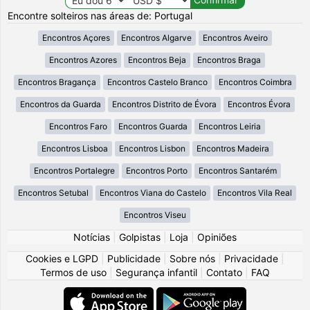
Encontre solteiros nas áreas de: Portugal
Encontros Açores
Encontros Algarve
Encontros Aveiro
Encontros Azores
Encontros Beja
Encontros Braga
Encontros Bragança
Encontros Castelo Branco
Encontros Coimbra
Encontros da Guarda
Encontros Distrito de Évora
Encontros Évora
Encontros Faro
Encontros Guarda
Encontros Leiria
Encontros Lisboa
Encontros Lisbon
Encontros Madeira
Encontros Portalegre
Encontros Porto
Encontros Santarém
Encontros Setubal
Encontros Viana do Castelo
Encontros Vila Real
Encontros Viseu
Notícias
|
Golpistas
|
Loja
|
Opiniões
Cookies e LGPD
|
Publicidade
|
Sobre nós
|
Privacidade
|
Termos de uso
|
Segurança infantil
|
Contato
|
FAQ