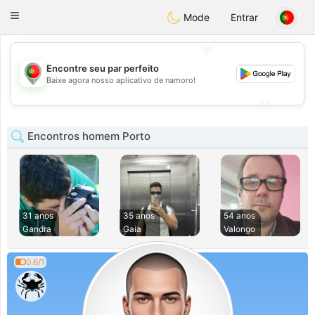
namoro
Portugues
Toggle
Mode
Entrar
navigation
💖
Encontre seu par perfeito
💖
Baixe agora nosso aplicativo de namoro!
💕
💕
Encontros homem Porto
31 anos
35 anos
54 anos
Gandra
Gaia
Valongo
0.6/1