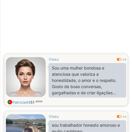
Viseu
0.6
Sou uma mulher bondosa e
atenciosa que valoriza a
honestidade, o amor e o respeito.
Gosto de boas conversas,
gargalhadas e de criar ligações
significativas. A vida é preciosa, por
anos
Patricia44
51
isso tento vivê-la com positividade e
o coração aberto. Acredito na
Viseu
lealdade, na compreensão e na
0.4
construção de algo real com a
sou trabalhador honesto amoroso e
pessoa certa.
muito carinhoso