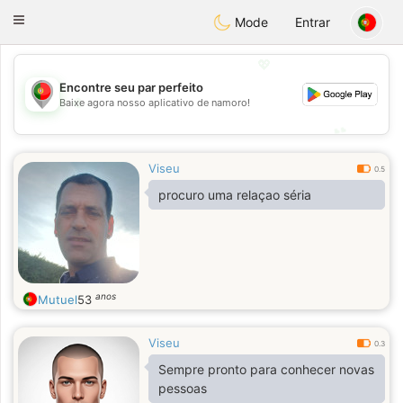
namoro
Portugues
Toggle
Mode
Entrar
navigation
💖
Encontre seu par perfeito
💖
Baixe agora nosso aplicativo de namoro!
💕
💕
Viseu
0.5
procuro uma relaçao séria
anos
Mutuel
53
Viseu
0.3
Sempre pronto para conhecer novas
pessoas