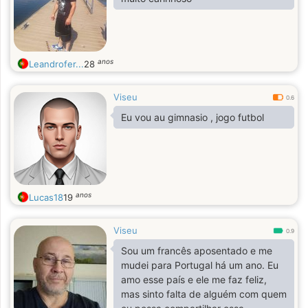
anos
Leandrofer...
28
Viseu
0.6
Eu vou au gimnasio , jogo futbol
anos
Lucas18
19
Viseu
0.9
Sou um francês aposentado e me
mudei para Portugal há um ano. Eu
amo esse país e ele me faz feliz,
mas sinto falta de alguém com quem