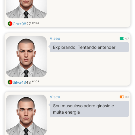
anos
Cruz98
27
Viseu
0.7
Explorando, Tentando entender
anos
Silva43
43
Viseu
0.6
Sou musculoso adoro ginásio e
muita energia