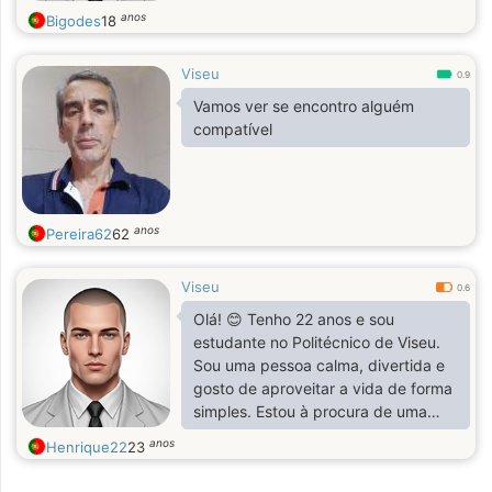
anos
Bigodes
18
Viseu
0.9
Vamos ver se encontro alguém
compatível
anos
Pereira62
62
Viseu
0.6
Olá! 😊 Tenho 22 anos e sou
estudante no Politécnico de Viseu.
Sou uma pessoa calma, divertida e
gosto de aproveitar a vida de forma
simples. Estou à procura de uma
namorada com quem possa partilhar
anos
Henrique22
23
bons momentos, crescer juntos e
criar uma relação verdadeira.