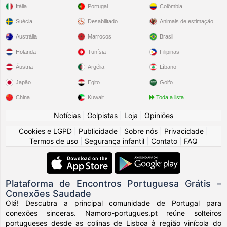
Itália
Portugal
Colômbia
Suécia
Desabilitado
Animais de estimação
Austrália
Marrocos
Brasil
Holanda
Tunísia
Filipinas
Áustria
Argélia
Líbano
Japão
Egito
Golfo
China
Kuwait
Toda a lista
Notícias
|
Golpistas
|
Loja
|
Opiniões
Cookies e LGPD
|
Publicidade
|
Sobre nós
|
Privacidade
|
Termos de uso
|
Segurança infantil
|
Contato
|
FAQ
Plataforma de Encontros Portuguesa Grátis –
Conexões Saudade
Olá! Descubra a principal comunidade de Portugal para
conexões sinceras. Namoro-portugues.pt reúne solteiros
portugueses desde as colinas de Lisboa à região vinícola do