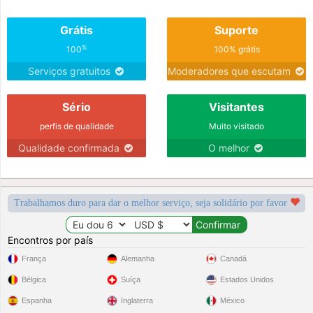
Grátis
Suporte
%
100
100% grátis
Serviços gratuitos
Moderadores que escutam
Sério
Visitantes
perfis de qualidade
Muito visitado
Qualidade confirmada
O melhor
Trabalhamos duro para dar o melhor serviço, seja solidário por favor
Encontros por país
França
Alemanha
Canadá
Bélgica
Suíça
Estados Unidos
Espanha
Inglaterra
México