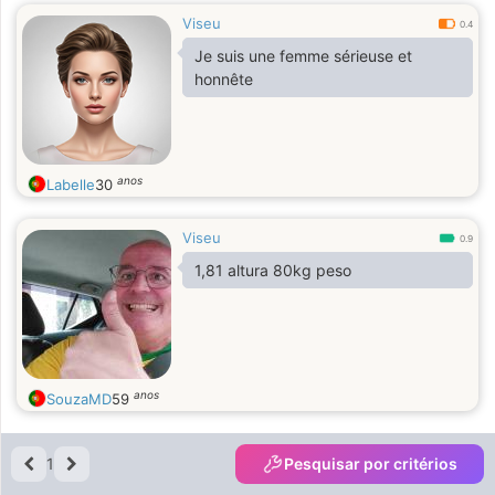
Viseu
0.4
Je suis une femme sérieuse et
honnête
anos
Labelle
30
Viseu
0.9
1,81 altura 80kg peso
anos
SouzaMD
59
1
Pesquisar por critérios