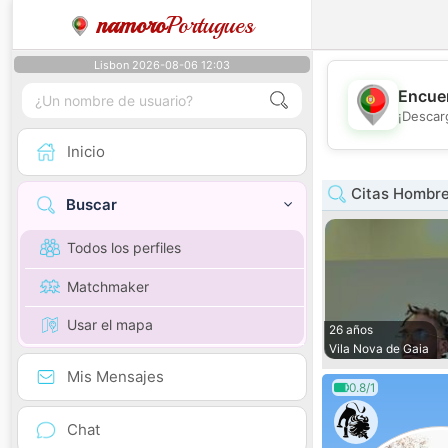
namoro
Portugues
Lisbon 2026-08-06 12:03
Encuen
¡Descar
Inicio
Citas Hombre
Buscar
Todos los perfiles
Matchmaker
Usar el mapa
26 años
Vila Nova de Gaia
Mis Mensajes
0.8/1
Chat