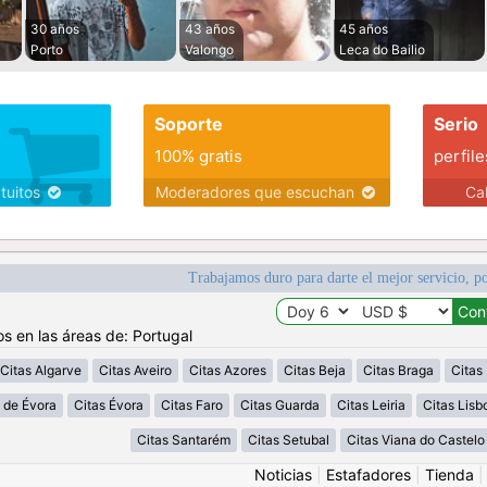
30 años
43 años
45 años
Porto
Valongo
Leca do Bailio
Soporte
Serio
100% gratis
perfile
atuitos
Moderadores que escuchan
Ca
Trabajamos duro para darte el mejor servicio, po
os en las áreas de: Portugal
Citas Algarve
Citas Aveiro
Citas Azores
Citas Beja
Citas Braga
Citas
o de Évora
Citas Évora
Citas Faro
Citas Guarda
Citas Leiria
Citas Lisb
Citas Santarém
Citas Setubal
Citas Viana do Castelo
Noticias
|
Estafadores
|
Tienda