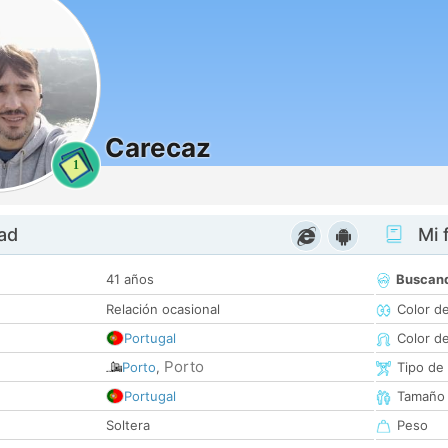
Carecaz
1
dad
Mi f
41 años
Buscan
Relación ocasional
Color d
Portugal
Color d
Porto
Porto
,
Tipo de
Portugal
Tamaño
Soltera
Peso