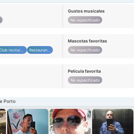
Gustos musicales
o
No especificado
Mascotas favoritas
Club nocturno
Restaurante
No especificado
Película favorita
No especificado
e Porto