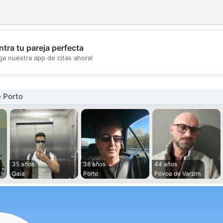
tra tu pareja perfecta
💖
ga nuestra app de citas ahora!
💕
 Porto
35 años
38 años
44 años
Gaia
Porto
Póvoa de Varzim