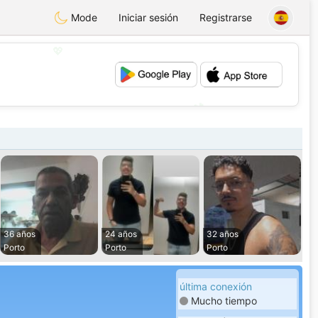
Mode
Iniciar sesión
Registrarse
💖
💕
36 años
24 años
32 años
Porto
Porto
Porto
última conexión
Mucho tiempo