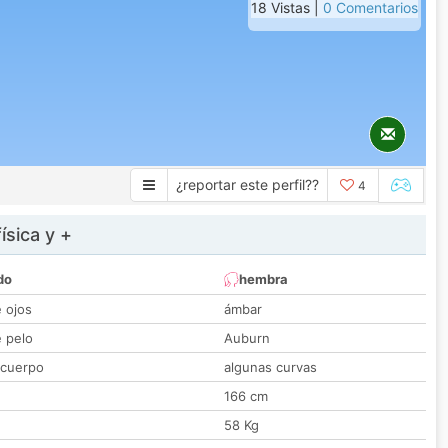
18 Vistas |
0 Comentarios
¿reportar este perfil??
4
ísica y +
do
hembra
e ojos
ámbar
e pelo
Auburn
 cuerpo
algunas curvas
166 cm
58 Kg