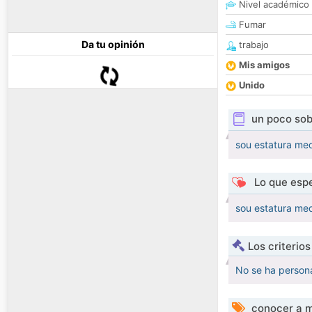
Nivel académico
Fumar
Da tu opinión
trabajo
Mis amigos
Unido
un poco sob
sou estatura med
Lo que espe
sou estatura med
Los criterio
No se ha persona
conocer a m