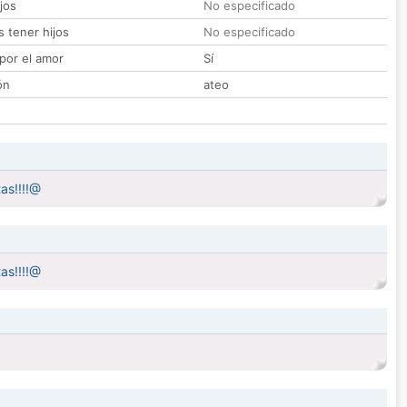
jos
No especificado
 tener hijos
No especificado
por el amor
Sí
ón
ateo
as!!!!@
as!!!!@