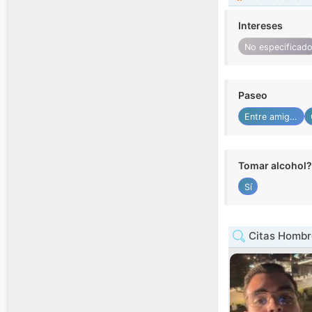
Intereses
No especificad
Paseo
Entre amigos
Tomar alcohol?
Sí
Citas Hombr