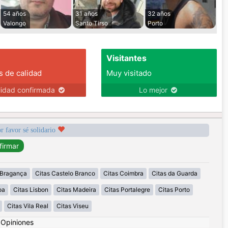
54 años
31 años
32 años
Valongo
Santo Tirso
Porto
Visitantes
s de calidad
Muy visitado
lidad confirmada
Lo mejor
r favor sé solidario
 Bragança
Citas Castelo Branco
Citas Coimbra
Citas da Guarda
oa
Citas Lisbon
Citas Madeira
Citas Portalegre
Citas Porto
Citas Vila Real
Citas Viseu
|
Opiniones