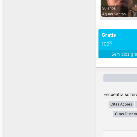
20 años
Aguas Santas
Gratis
%
100
Servicios gr
Encuentra solter
Citas Açores
Citas Distrit