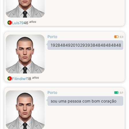
años
Luis79
46
Porto
0.3
1928484920102939384848484848
años
Filindlwf
18
Porto
0.7
sou uma pessoa com bom coração