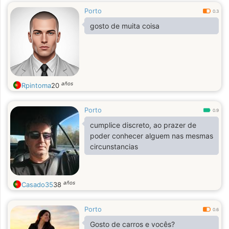
Porto
0.3
gosto de muita coisa
años
Rpintoma
20
Porto
0.9
cumplice discreto, ao prazer de
poder conhecer alguem nas mesmas
circunstancias
años
Casado35
38
Porto
0.6
Gosto de carros e vocês?