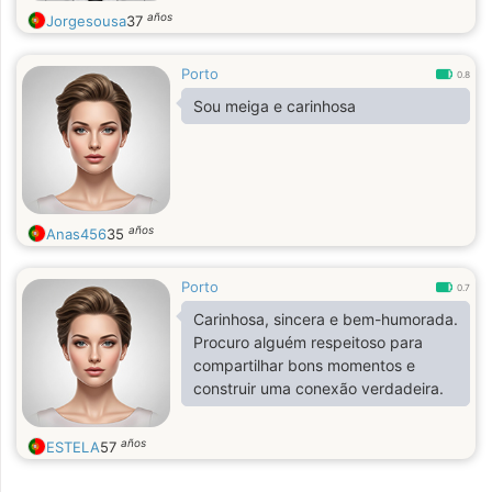
años
Jorgesousa
37
Porto
0.8
Sou meiga e carinhosa
años
Anas456
35
Porto
0.7
Carinhosa, sincera e bem-humorada.
Procuro alguém respeitoso para
compartilhar bons momentos e
construir uma conexão verdadeira.
años
ESTELA
57