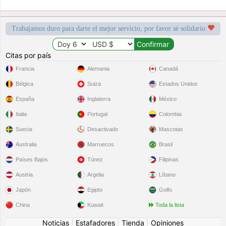
Trabajamos duro para darte el mejor servicio, por favor sé solidario
Citas por país
Francia
Alemania
Canadá
Bélgica
Suiza
Estados Unidos
España
Inglaterra
México
Italia
Portugal
Colombia
Suecia
Desactivado
Mascotas
Australia
Marruecos
Brasil
Países Bajos
Túnez
Filipinas
Austria
Argelia
Líbano
Japón
Egipto
Golfo
China
Kuwait
Toda la lista
Noticias
|
Estafadores
|
Tienda
|
Opiniones