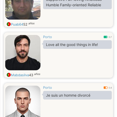
Humble Family-oriented Reliable
años
Puab64
52
Porto
0.7
Love all the good things in life!
años
Mabdasilva
43
Porto
0.4
Je suis un homme divorcé