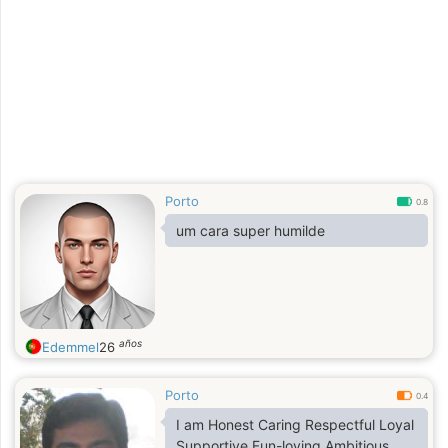
Porto
0.8
um cara super humilde
años
Edemmel
26
Porto
0.4
I am Honest Caring Respectful Loyal
Supportive Fun-loving Ambitious