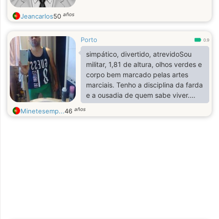
años
Jeancarlos
50
Porto
0.9
simpático, divertido, atrevidoSou
militar, 1,81 de altura, olhos verdes e
corpo bem marcado pelas artes
marciais. Tenho a disciplina da farda
e a ousadia de quem sabe viver.
Gosto de provocar sorrisos, criar
años
Minetesemp...
46
desejo e dar carinho na mesma
medida. Se procura um homem
intenso, atrevido e apaixonado…
encontrou.