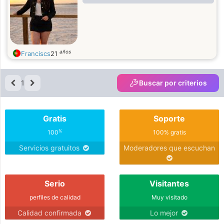
años
Franciscs
21
1
Buscar por criterios
Gratis
Soporte
%
100
100% gratis
Servicios gratuitos
Moderadores que escuchan
Serio
Visitantes
perfiles de calidad
Muy visitado
Calidad confirmada
Lo mejor