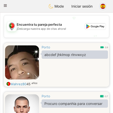
namoro
Portugues
Toggle
Mode
Iniciar sesión
navigation
💖
Encuentra tu pareja perfecta
💖
¡Descarga nuestra app de citas ahora!
💕
💕
Porto
0.9
abcdef jhklmop rlnvwxyz
años
Mahrez80
45
Porto
0.7
Procuro companhia para conversar