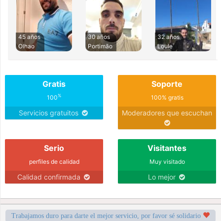
45 años
30 años
32 años
Olhao
Portimão
Loule
Gratis
Soporte
%
100
100% gratis
Servicios gratuitos
Moderadores que escuchan
Serio
Visitantes
perfiles de calidad
Muy visitado
Calidad confirmada
Lo mejor
Trabajamos duro para darte el mejor servicio, por favor sé solidario