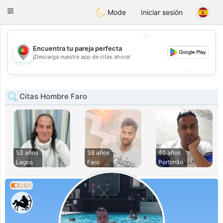
namoro
Portugues
Toggle
Mode
Iniciar sesión
navigation
💖
Encuentra tu pareja perfecta
💖
¡Descarga nuestra app de citas ahora!
💕
💕
Citas Hombre Faro
53 años
38 años
40 años
Lagos
Faro
Portimão
0.6/1