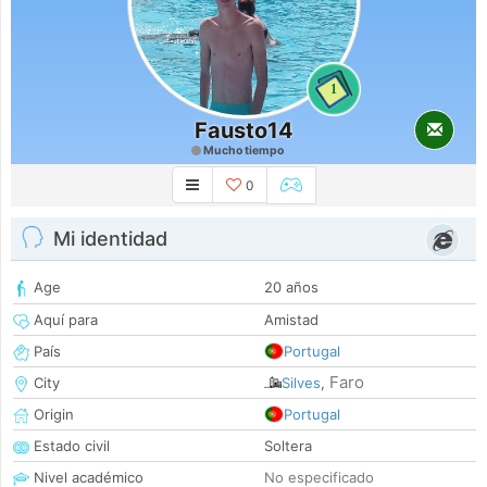
1
Fausto14
Mucho tiempo
0
Mi identidad
Age
20 años
Aquí para
Amistad
País
Portugal
Faro
City
Silves
,
Origin
Portugal
Estado civil
Soltera
Nivel académico
No especificado