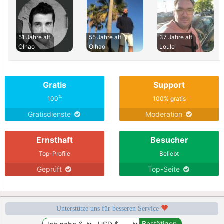
51 Jahre alt
55 Jahre alt
37 Jahre alt
Olhao
Olhao
Loule
Gratis
Support
%
100
100% gratis
Gratisdienste
Moderation
Ernsthaft
Besucher
Top-Profile
Beliebt
Geprüft
Top-Seite
Unterstütze uns für besseren Service