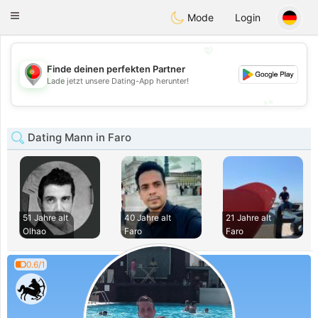
namoro
Portugues
Toggle
Mode
Login
navigation
💖
Finde deinen perfekten Partner
💖
Lade jetzt unsere Dating-App herunter!
💕
💕
Dating Mann in Faro
51 Jahre alt
40 Jahre alt
21 Jahre alt
Olhao
Faro
Faro
0.6/1