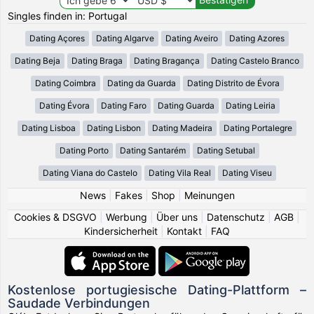
Singles finden in: Portugal
Dating Açores
Dating Algarve
Dating Aveiro
Dating Azores
Dating Beja
Dating Braga
Dating Bragança
Dating Castelo Branco
Dating Coimbra
Dating da Guarda
Dating Distrito de Évora
Dating Évora
Dating Faro
Dating Guarda
Dating Leiria
Dating Lisboa
Dating Lisbon
Dating Madeira
Dating Portalegre
Dating Porto
Dating Santarém
Dating Setubal
Dating Viana do Castelo
Dating Vila Real
Dating Viseu
News
|
Fakes
|
Shop
|
Meinungen
Cookies & DSGVO
|
Werbung
|
Über uns
|
Datenschutz
|
AGB
|
Kindersicherheit
|
Kontakt
|
FAQ
Kostenlose portugiesische Dating-Plattform –
Saudade Verbindungen