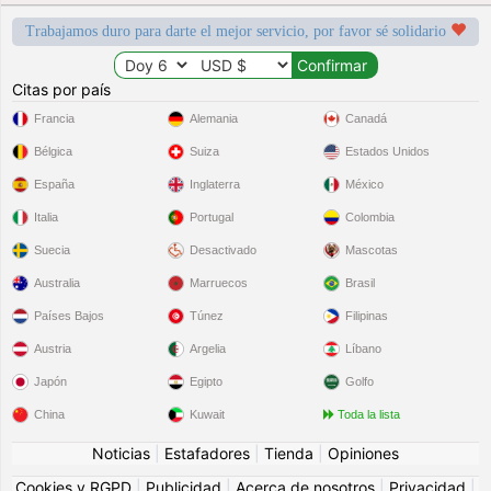
Trabajamos duro para darte el mejor servicio, por favor sé solidario
Citas por país
Francia
Alemania
Canadá
Bélgica
Suiza
Estados Unidos
España
Inglaterra
México
Italia
Portugal
Colombia
Suecia
Desactivado
Mascotas
Australia
Marruecos
Brasil
Países Bajos
Túnez
Filipinas
Austria
Argelia
Líbano
Japón
Egipto
Golfo
China
Kuwait
Toda la lista
Noticias
|
Estafadores
|
Tienda
|
Opiniones
Cookies y RGPD
|
Publicidad
|
Acerca de nosotros
|
Privacidad
|