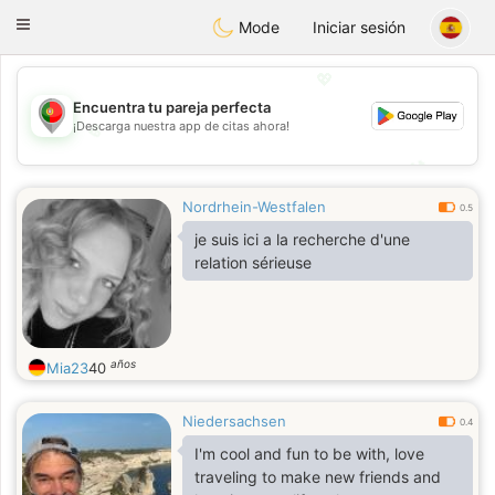
namoro
Portugues
Toggle
Mode
Iniciar sesión
navigation
💖
Encuentra tu pareja perfecta
¡Descarga nuestra app de citas ahora!
💖
💕
💕
Nordrhein-Westfalen
0.5
je suis ici a la recherche d'une
relation sérieuse
años
Mia23
40
Niedersachsen
0.4
I'm cool and fun to be with, love
traveling to make new friends and