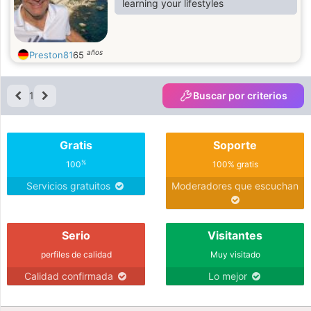
learning your lifestyles
años
Preston81
65
1
Buscar por criterios
Gratis
Soporte
%
100
100% gratis
Servicios gratuitos
Moderadores que escuchan
Serio
Visitantes
perfiles de calidad
Muy visitado
Calidad confirmada
Lo mejor