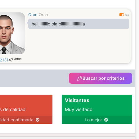
Oran
Oran
0.3
hellllllllllllo ola ollllllllllllllllllllllla
años
l2131
47
Buscar por criterios
Visitantes
s de calidad
Muy visitado
lidad confirmada
Lo mejor