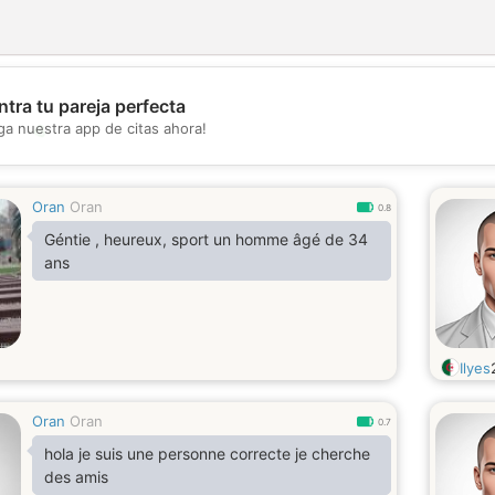
tra tu pareja perfecta
💖
ga nuestra app de citas ahora!
💕
Oran
Oran
0.8
Géntie , heureux, sport un homme âgé de 34
ans
Ilyes
Oran
Oran
0.7
hola je suis une personne correcte je cherche
des amis