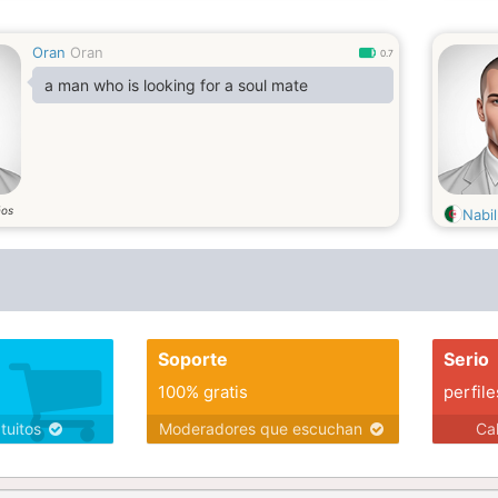
Oran
Oran
0.7
a man who is looking for a soul mate
ños
Nabi
Soporte
Serio
100% gratis
perfile
atuitos
Moderadores que escuchan
Ca