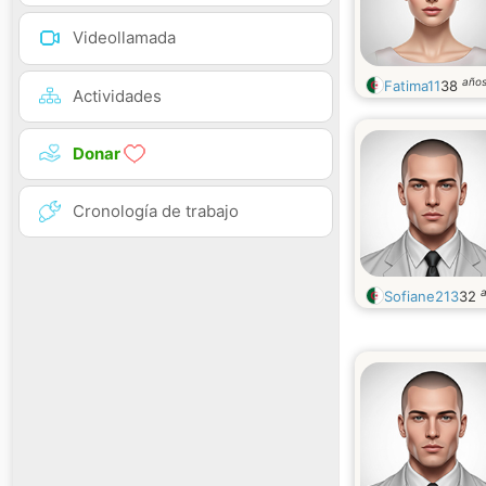
Videollamada
año
Fatima11
38
Actividades
Donar
Cronología de trabajo
Sofiane213
32