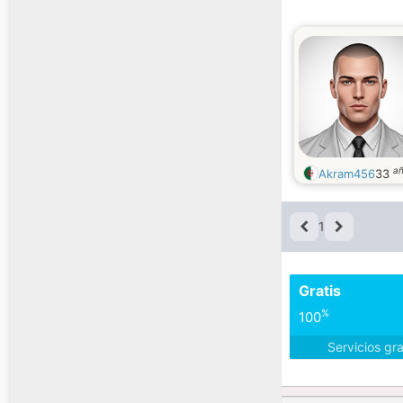
a
Akram456
33
1
Gratis
%
100
Servicios gr