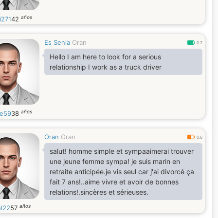
años
i271
42
Es Senia
Oran
0.7
Hello I am here to look for a serious
relationship I work as a truck driver
años
e59
38
Oran
Oran
0.6
salut! homme simple et sympaaimerai trouver
une jeune femme sympa! je suis marin en
retraite anticipée.je vis seul car j'ai divorcé ça
fait 7 ans!..aime vivre et avoir de bonnes
relations!.sincères et sérieuses.
años
l22
57