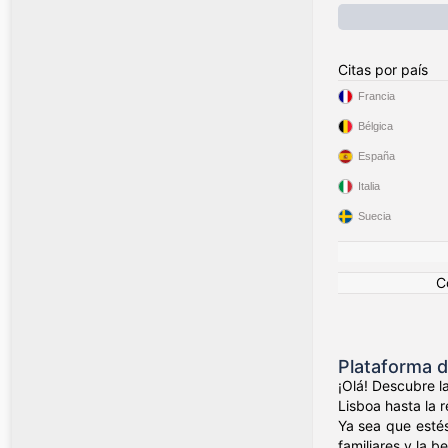
Citas por país
Francia
Bélgica
España
Italia
Suecia
C
Plataforma 
¡Olá! Descubre l
Lisboa hasta la 
Ya sea que estés
familiares y la 