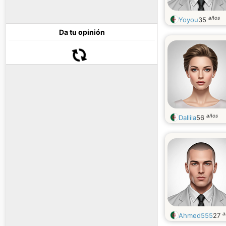
años
Yoyou
35
Da tu opinión
años
Dallila
56
a
Ahmed555
27