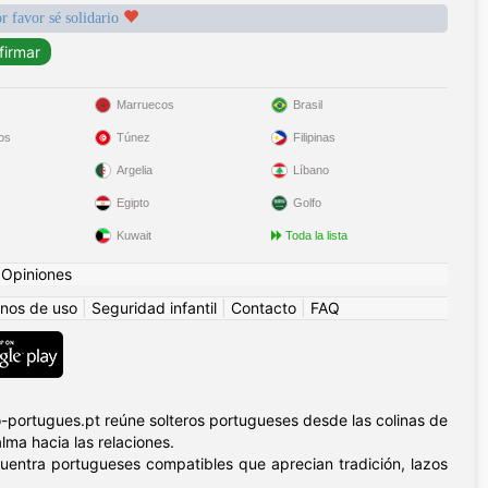
r favor sé solidario
Marruecos
Brasil
os
Túnez
Filipinas
Argelia
Líbano
Egipto
Golfo
Kuwait
Toda la lista
|
Opiniones
nos de uso
|
Seguridad infantil
|
Contacto
|
FAQ
-portugues.pt reúne solteros portugueses desde las colinas de
lma hacia las relaciones.
ncuentra portugueses compatibles que aprecian tradición, lazos