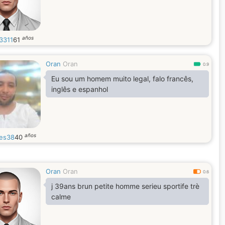
años
3311
61
Oran
Oran
0.9
Eu sou um homem muito legal, falo francês,
inglês e espanhol
años
es38
40
Oran
Oran
0.6
j 39ans brun petite homme serieu sportife trè
calme