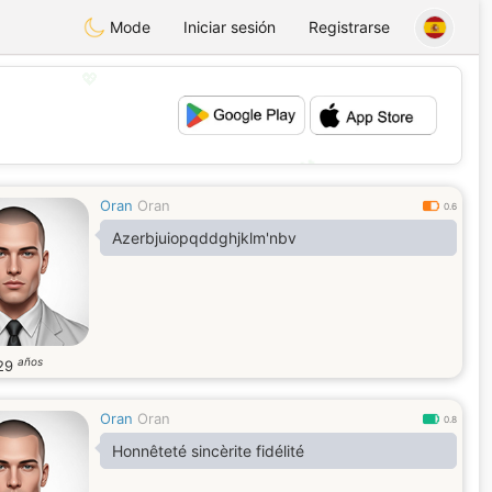
Mode
Iniciar sesión
Registrarse
💖
💕
Oran
Oran
0.6
Azerbjuiopqddghjklm'nbv
años
29
Oran
Oran
0.8
Honnêteté sincèrite fidélité