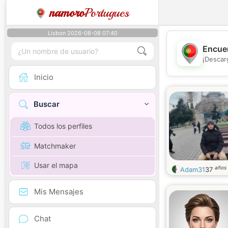
namoro
Portugues
Lisbon 2026-08-08 07:40
Encuen
¡Descar
Inicio
Buscar
Todos los perfiles
Matchmaker
Usar el mapa
años
Adam31
37
Mis Mensajes
Chat