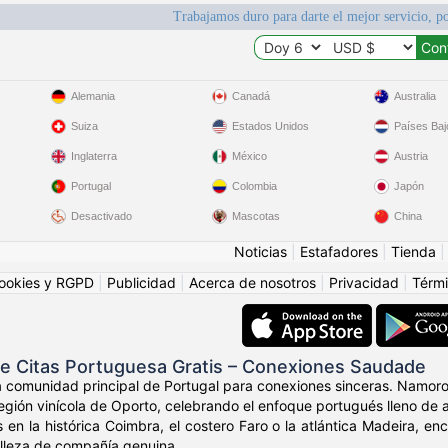
Trabajamos duro para darte el mejor servicio, po
Alemania
Canadá
Australia
Suiza
Estados Unidos
Países Baj
Inglaterra
México
Austria
Portugal
Colombia
Japón
Desactivado
Mascotas
China
Noticias
|
Estafadores
|
Tienda
ookies y RGPD
|
Publicidad
|
Acerca de nosotros
|
Privacidad
|
Térmi
de Citas Portuguesa Gratis – Conexiones Saudade
a comunidad principal de Portugal para conexiones sinceras. Namoro
región vinícola de Oporto, celebrando el enfoque portugués lleno de a
 en la histórica Coimbra, el costero Faro o la atlántica Madeira, e
belleza de compañía genuina.