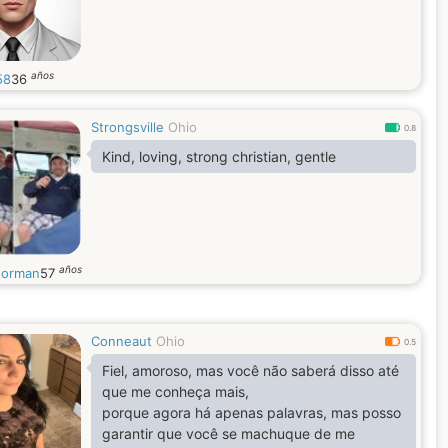
años
58
36
Strongsville
Ohio
0.8
Kind, loving, strong christian, gentle
años
orman
57
Conneaut
Ohio
0.5
Fiel, amoroso, mas você não saberá disso até
que me conheça mais,
porque agora há apenas palavras, mas posso
garantir que você se machuque de me