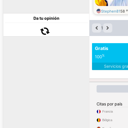
a
Stephen81
58
Da tu opinión
1
Gratis
%
100
Servicios gr
Citas por país
Francia
Bélgica