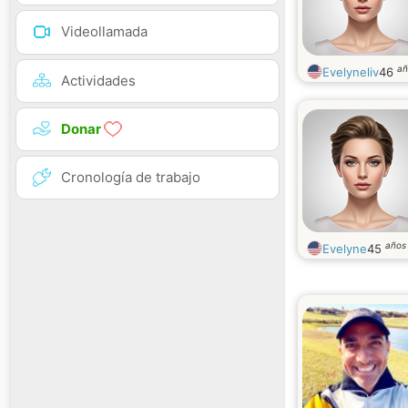
Videollamada
añ
Evelyneliv
46
Actividades
Donar
Cronología de trabajo
años
Evelyne
45