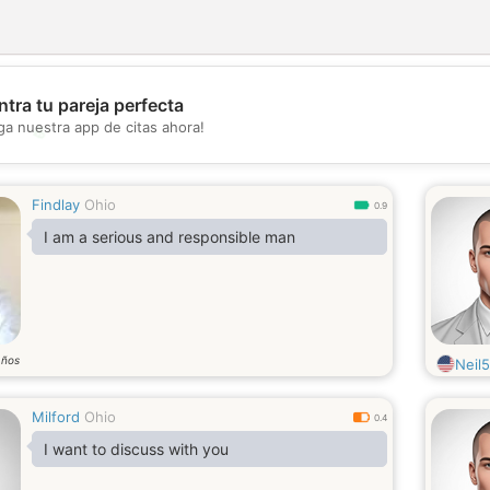
tra tu pareja perfecta
ga nuestra app de citas ahora!
💖
💕
Findlay
Ohio
0.9
I am a serious and responsible man
años
Neil
Milford
Ohio
0.4
I want to discuss with you