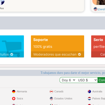
ños
Izwe
Soporte
Serio
100% gratis
perfile
atuitos
Moderadores que escuchan
Ca
Trabajamos duro para darte el mejor servicio, po
Alemania
Canadá
Australia
Suiza
Estados Unidos
Países Baj