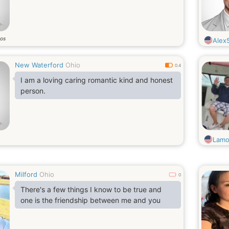
os
Alex
New Waterford
Ohio
0.4
I am a loving caring romantic kind and honest
person.
Lamo
Milford
Ohio
0
There's a few things I know to be true and
one is the friendship between me and you