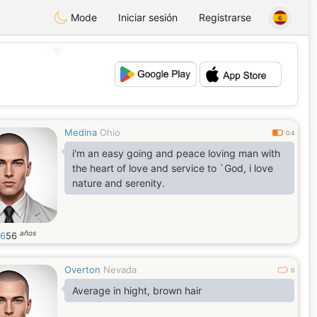
Mode
Iniciar sesión
Registrarse
💖
💕
Medina
Ohio
0.4
i'm an easy going and peace loving man with
the heart of love and service to `God, i love
nature and serenity.
años
56
56
Overton
Nevada
0
Average in hight, brown hair