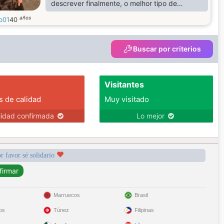
descrever finalmente, o melhor tipo de
relacionamento começa inesperadamente,
años
b01
40
Quando você fica com o sentimento
atordoado e tudo acontece de repente,
é por isso que você não procura por amor, ele
Buscar por criterios
chega até você no momento
Certo, tempo que você nunca pensou.
Visitantes
s de calidad
Muy visitado
lidad confirmada
Lo mejor
r favor sé solidario
Marruecos
Brasil
os
Túnez
Filipinas