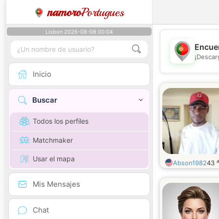
namoro
Portugues
Lisbon 2026-08-08 00:04
Encuen
¡Descar
Inicio
Buscar
Todos los perfiles
Matchmaker
Usar el mapa
Abson1982
43
Mis Mensajes
Chat