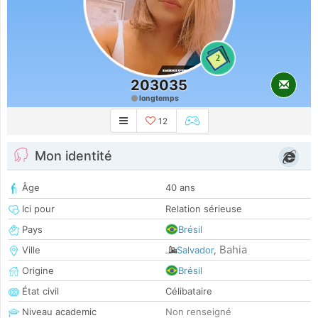
2
203035
longtemps
12
Mon identité
Âge
40 ans
Ici pour
Relation sérieuse
Pays
Brésil
Bahia
Ville
Salvador
,
Origine
Brésil
État civil
Célibataire
Niveau academic
Non renseigné