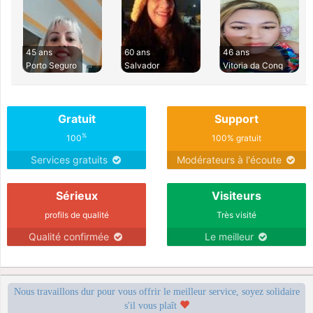
45 ans
60 ans
46 ans
Porto Seguro
Salvador
Vitoria da Conq
Gratuit
Support
%
100
100% gratuit
Services gratuits
Modérateurs à l'écoute
Sérieux
Visiteurs
profils de qualité
Très visité
Qualité confirmée
Le meilleur
Nous travaillons dur pour vous offrir le meilleur service, soyez solidaire
s'il vous plaît