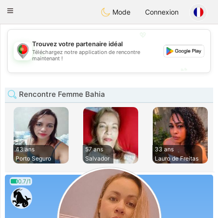
namoro
Portugues
Toggle
Mode
Connexion
navigation
💖
Trouvez votre partenaire idéal
Téléchargez notre application de rencontre
💖
maintenant !
💕
💕
Rencontre Femme Bahia
43 ans
57 ans
33 ans
Porto Seguro
Salvador
Lauro de Freitas
0.7/1