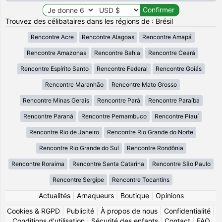
Trouvez des célibataires dans les régions de : Brésil
Rencontre Acre
Rencontre Alagoas
Rencontre Amapá
Rencontre Amazonas
Rencontre Bahia
Rencontre Ceará
Rencontre Espírito Santo
Rencontre Federal
Rencontre Goiás
Rencontre Maranhão
Rencontre Mato Grosso
Rencontre Minas Gerais
Rencontre Pará
Rencontre Paraíba
Rencontre Paraná
Rencontre Pernambuco
Rencontre Piauí
Rencontre Rio de Janeiro
Rencontre Rio Grande do Norte
Rencontre Rio Grande do Sul
Rencontre Rondônia
Rencontre Roraima
Rencontre Santa Catarina
Rencontre São Paulo
Rencontre Sergipe
Rencontre Tocantins
Actualités
|
Arnaqueurs
|
Boutique
|
Opinions
Cookies & RGPD
|
Publicité
|
À propos de nous
|
Confidentialité
|
Conditions d'utilisation
|
Sécurité des enfants
|
Contact
|
FAQ