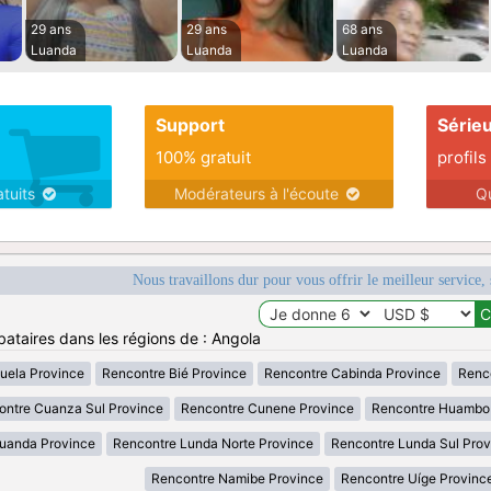
29 ans
29 ans
68 ans
Luanda
Luanda
Luanda
Support
Série
100% gratuit
profils
atuits
Modérateurs à l'écoute
Q
Nous travaillons dur pour vous offrir le meilleur service, 
bataires dans les régions de : Angola
uela Province
Rencontre Bié Province
Rencontre Cabinda Province
Renc
ontre Cuanza Sul Province
Rencontre Cunene Province
Rencontre Huambo
uanda Province
Rencontre Lunda Norte Province
Rencontre Lunda Sul Prov
Rencontre Namibe Province
Rencontre Uíge Provinc