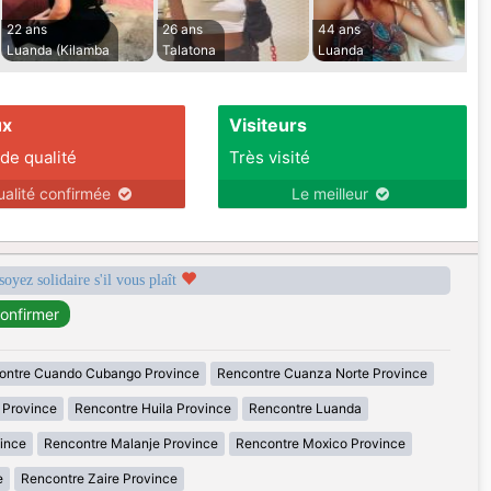
22 ans
26 ans
44 ans
Luanda (Kilamba
Talatona
Luanda
ux
Visiteurs
 de qualité
Très visité
ualité confirmée
Le meilleur
soyez solidaire s'il vous plaît
ontre Cuando Cubango Province
Rencontre Cuanza Norte Province
 Province
Rencontre Huila Province
Rencontre Luanda
ince
Rencontre Malanje Province
Rencontre Moxico Province
e
Rencontre Zaire Province