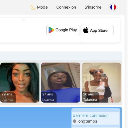
Mode
Connexion
S'inscrire
💖
💕
29 ans
27 ans
26 ans
Luanda
Luanda
Talatona
dernière connexion
longtemps