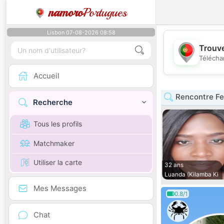
namoro
Portugues
Lisbon 07-08-2026 08:58
Trouve
Télécha
Accueil
Rencontre F
Recherche
Tous les profils
Matchmaker
Utiliser la carte
32 ans
Luanda (Kilamba Ki
Mes Messages
0.8/1
Chat