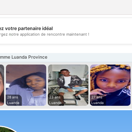
z votre partenaire idéal
💖
rgez notre application de rencontre maintenant !
💕
emme Luanda Province
28 ans
23 ans
27 ans
Luanda
Luanda
Luanda