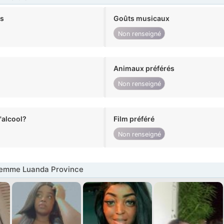
ts
Goûts musicaux
Non renseigné
Animaux préférés
Non renseigné
alcool?
Film préféré
Non renseigné
emme Luanda Province