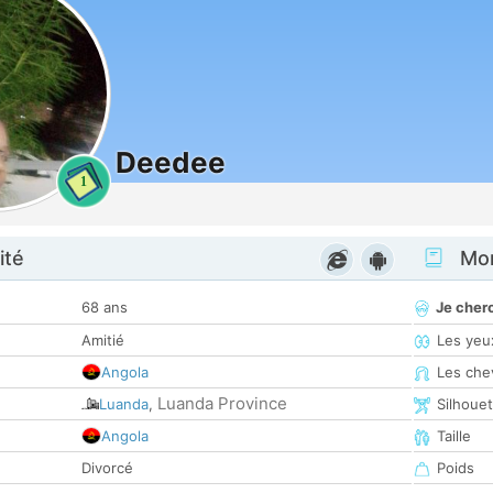
Deedee
1
ité
Mon
68 ans
Je cher
Amitié
Les yeu
Angola
Les che
Luanda Province
Luanda
,
Silhoue
Angola
Taille
Divorcé
Poids