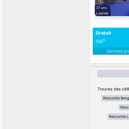
27 ans
Luanda
Gratuit
%
100
Services gr
Trouvez des céli
Rencontre Beng
Renc
Rencontre L