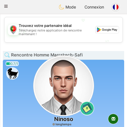
namoro
Portugues
Toggle
Mode
Connexion
navigation
💖
Trouvez votre partenaire idéal
Téléchargez notre application de rencontre
💖
maintenant !
💕
💕
Rencontre Homme Marrakech-Safi
0.7/1
0
Ninoso
longtemps