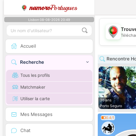
namoro
Portugues
Lisbon 08-08-2026 20:49
Trouve
Télécha
Accueil
Rencontre H
Recherche
Tous les profils
Matchmaker
Utiliser la carte
36 ans
Porto Seguro
Mes Messages
0.4/1
Chat