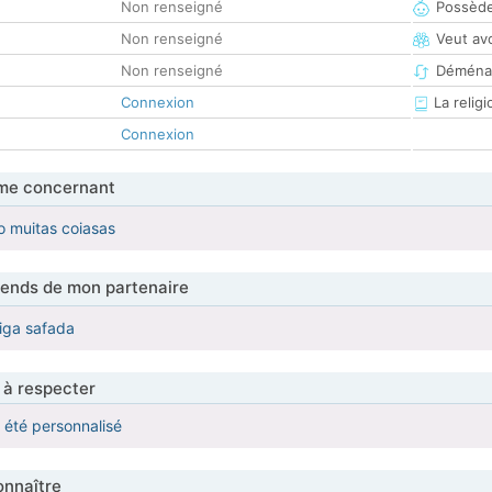
Non renseigné
Possède
Non renseigné
Veut av
Non renseigné
Déména
Connexion
La religi
Connexion
me concernant
o muitas coiasas
tends de mon partenaire
iga safada
 à respecter
a été personnalisé
nnaître