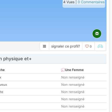
4 Vues |
0 Commentaires
signaler ce profil?
0
 physique et+
che
Une Femme
x
Non renseigné
veux
Non renseigné
tte
Non renseigné
Non renseigné
Non renseigné