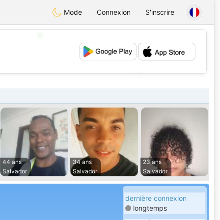
Mode
Connexion
S'inscrire
💖
💕
44 ans
34 ans
23 ans
Salvador
Salvador
Salvador
dernière connexion
longtemps