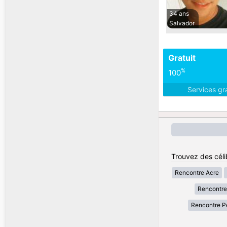
34 ans
Salvador
Gratuit
%
100
Services gr
Trouvez des célib
Rencontre Acre
Rencontre
Rencontre 