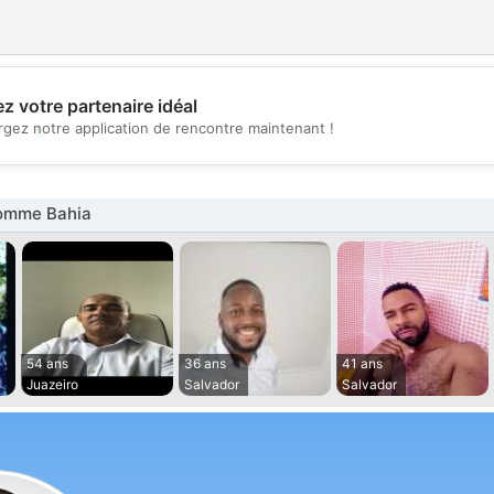
z votre partenaire idéal
💖
rgez notre application de rencontre maintenant !
💕
omme Bahia
54 ans
36 ans
41 ans
Juazeiro
Salvador
Salvador