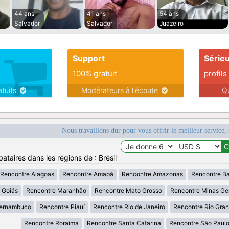
44 ans
41 ans
54 ans
Salvador
Salvador
Juazeiro
Support
Série
100% gratuit
profils
atuits
Modérateurs à l'écoute
Q
Nous travaillons dur pour vous offrir le meilleur service, 
ataires dans les régions de : Brésil
Rencontre Alagoas
Rencontre Amapá
Rencontre Amazonas
Rencontre B
 Goiás
Rencontre Maranhão
Rencontre Mato Grosso
Rencontre Minas Ge
Pernambuco
Rencontre Piauí
Rencontre Rio de Janeiro
Rencontre Rio Gran
Rencontre Roraima
Rencontre Santa Catarina
Rencontre São Paul