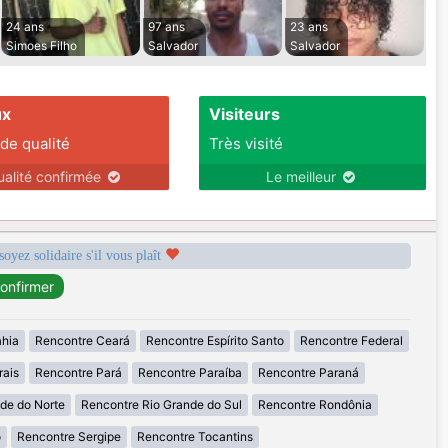
24 ans
97 ans
23 ans
Simoes Filho
Salvador
Salvador
ux
Visiteurs
 de qualité
Très visité
ualité confirmée
Le meilleur
soyez solidaire s'il vous plaît
ahia
Rencontre Ceará
Rencontre Espírito Santo
Rencontre Federal
rais
Rencontre Pará
Rencontre Paraíba
Rencontre Paraná
de do Norte
Rencontre Rio Grande do Sul
Rencontre Rondônia
o
Rencontre Sergipe
Rencontre Tocantins