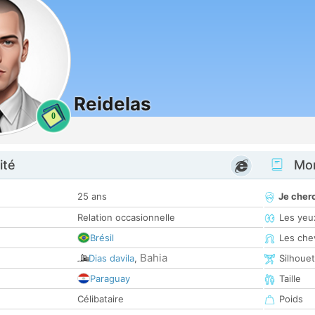
Reidelas
0
ité
Mon
25 ans
Je cher
Relation occasionnelle
Les yeu
Brésil
Les che
Bahia
Dias davila
,
Silhoue
Paraguay
Taille
Célibataire
Poids