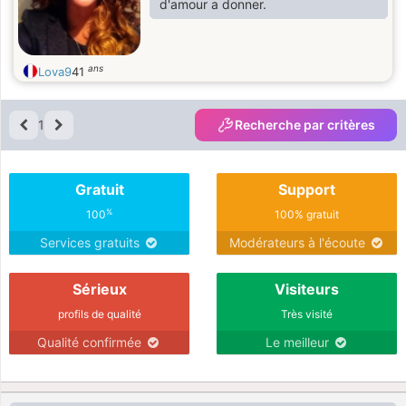
d'amour a donner.
ans
Lova9
41
1
Recherche par critères
Gratuit
Support
%
100
100% gratuit
Services gratuits
Modérateurs à l'écoute
Sérieux
Visiteurs
profils de qualité
Très visité
Qualité confirmée
Le meilleur