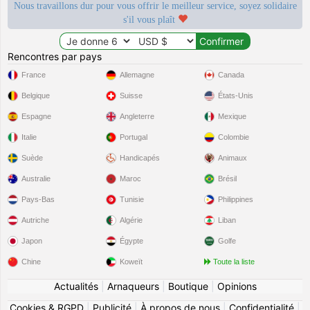
Nous travaillons dur pour vous offrir le meilleur service, soyez solidaire
s'il vous plaît
Rencontres par pays
France
Allemagne
Canada
Belgique
Suisse
États-Unis
Espagne
Angleterre
Mexique
Italie
Portugal
Colombie
Suède
Handicapés
Animaux
Australie
Maroc
Brésil
Pays-Bas
Tunisie
Philippines
Autriche
Algérie
Liban
Japon
Égypte
Golfe
Chine
Koweït
Toute la liste
Actualités
|
Arnaqueurs
|
Boutique
|
Opinions
Cookies & RGPD
|
Publicité
|
À propos de nous
|
Confidentialité
|