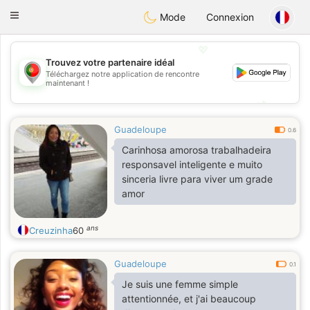
namoro
Portugues
Toggle
Mode
Connexion
navigation
💖
Trouvez votre partenaire idéal
Téléchargez notre application de rencontre
💖
maintenant !
💕
💕
Guadeloupe
0.6
Carinhosa amorosa trabalhadeira
responsavel inteligente e muito
sinceria livre para viver um grade
amor
ans
Creuzinha
60
Guadeloupe
0.1
Je suis une femme simple
attentionnée, et j'ai beaucoup