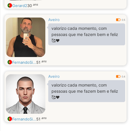
ans
Gerard2
30
Aveiro
0.5
valorizo cada momento, com
pessoas que me fazem bem e feliz
🥰❤️
ans
FernandoSi...
51
Aveiro
0.4
valorizo cada momento, com
pessoas que me fazem bem e feliz
🥰❤️
ans
FernandoSi...
51