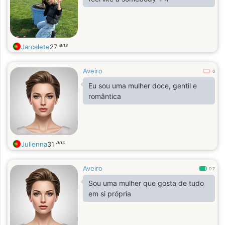
ans
Jarcalete
27
Aveiro
0
Eu sou uma mulher doce, gentil e
romântica
ans
Julienna
31
Aveiro
0.7
Sou uma mulher que gosta de tudo
em si própria