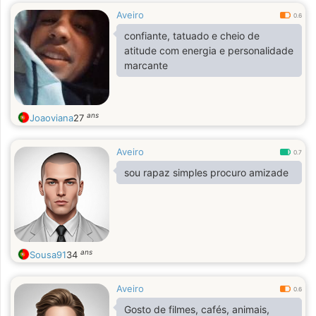
Aveiro
0.6
confiante, tatuado e cheio de
atitude com energia e personalidade
marcante
ans
Joaoviana
27
Aveiro
0.7
sou rapaz simples procuro amizade
ans
Sousa91
34
Aveiro
0.6
Gosto de filmes, cafés, animais,