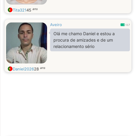
ans
Tita321
45
Aveiro
0.7
Olá me chamo Daniel e estou a
procura de amizades e de um
relacionamento sério
ans
Daniel2026
28