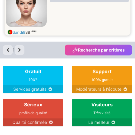
ans
Sandi8
38
1
Recherche par critères
Gratuit
Support
%
100
100% gratuit
Services gratuits
Modérateurs à l'écoute
Sérieux
Visiteurs
profils de qualité
Très visité
Qualité confirmée
Le meilleur