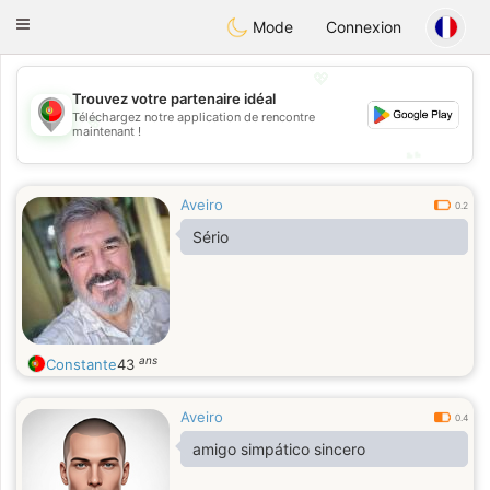
namoro
Portugues
Toggle
Mode
Connexion
navigation
💖
Trouvez votre partenaire idéal
💖
Téléchargez notre application de rencontre
maintenant !
💕
💕
Aveiro
0.2
Sério
ans
Constante
43
Aveiro
0.4
amigo simpático sincero