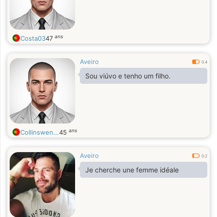
ans
Costa03
47
Aveiro
0.4
Sou viúvo e tenho um filho.
ans
Collinswen...
45
Aveiro
0.2
Je cherche une femme idéale