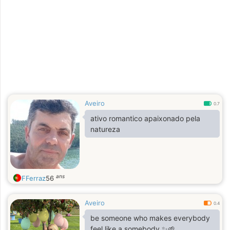
Aveiro
0.7
ativo romantico apaixonado pela
natureza
ans
FFerraz
56
Aveiro
0.4
be someone who makes everybody
feel like a somebody ✨🌱