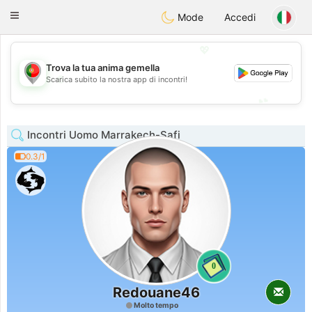
namoro
Portugues
Toggle
Mode
Accedi
navigation
💖
Trova la tua anima gemella
💖
Scarica subito la nostra app di incontri!
💕
💕
Incontri Uomo Marrakech-Safi
0.3/1
0
Redouane46
Molto tempo