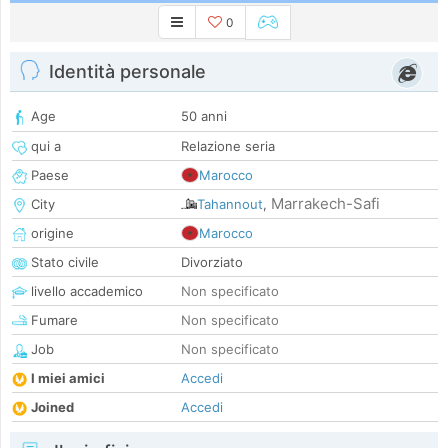
0
Identità personale
Age
50 anni
qui a
Relazione seria
Paese
Marocco
Marrakech-Safi
City
Tahannout
,
origine
Marocco
Stato civile
Divorziato
livello accademico
Non specificato
Fumare
Non specificato
Job
Non specificato
I miei amici
Accedi
Joined
Accedi