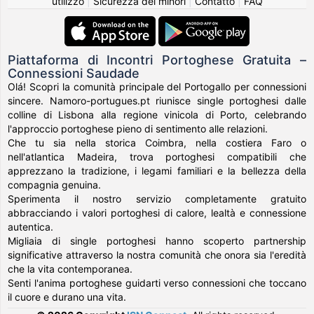
utilizzo
|
Sicurezza dei minori
|
Contatto
|
FAQ
Piattaforma di Incontri Portoghese Gratuita –
Connessioni Saudade
Olá! Scopri la comunità principale del Portogallo per connessioni
sincere. Namoro-portugues.pt riunisce single portoghesi dalle
colline di Lisbona alla regione vinicola di Porto, celebrando
l'approccio portoghese pieno di sentimento alle relazioni.
Che tu sia nella storica Coimbra, nella costiera Faro o
nell'atlantica Madeira, trova portoghesi compatibili che
apprezzano la tradizione, i legami familiari e la bellezza della
compagnia genuina.
Sperimenta il nostro servizio completamente gratuito
abbracciando i valori portoghesi di calore, lealtà e connessione
autentica.
Migliaia di single portoghesi hanno scoperto partnership
significative attraverso la nostra comunità che onora sia l'eredità
che la vita contemporanea.
Senti l'anima portoghese guidarti verso connessioni che toccano
il cuore e durano una vita.