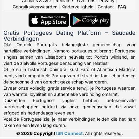
Cookies & AVG
|
Reclame
|
Over ons
|
Privacy
|
Gebruiksvoorwaarden
|
Kinderveiligheid
|
Contact
|
FAQ
Gratis Portugees Dating Platform – Saudade
Verbindingen
Olá! Ontdek Portugal's belangrijkste gemeenschap voor
hartelijke verbindingen. Namoro-portugues.pt brengt Portugese
singles samen van Lissabon's heuvels tot Porto's wijnland, en
viert de zielvolle Portugese benadering van relaties.
Of je nu in historisch Coimbra, kust Faro of Atlantisch Madeira
bent, vind compatibele Portugezen die traditie, familiebanden en
de schoonheid van oprecht gezelschap waarderen.
Ervaar onze volledig gratis service terwijl je Portugese waarden
van warmte, loyaliteit en authentieke verbinding omarmt.
Duizenden Portugese singles hebben betekenisvolle
partnerschappen ontdekt via onze gemeenschap die zowel
erfgoed als hedendaags leven eert.
Voel de Portugese ziel je naar verbindingen leiden die het hart
raken en een leven lang duren.
© 2026 Copyright
ISN Connect
.
All rights reserved.