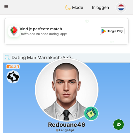
namoro
Portugues
Toggle
Mode
Inloggen
navigation
💖
Vind je perfecte match
💖
Download nu onze dating-app!
💕
💕
Dating Man Marrakech-Safi
0.3/1
0
Redouane46
Lange tijd