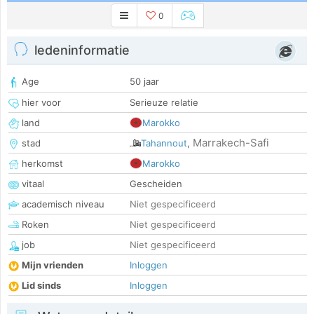
0
ledeninformatie
Age
50 jaar
hier voor
Serieuze relatie
land
Marokko
Marrakech-Safi
stad
Tahannout
,
herkomst
Marokko
vitaal
Gescheiden
academisch niveau
Niet gespecificeerd
Roken
Niet gespecificeerd
job
Niet gespecificeerd
Mijn vrienden
Inloggen
Lid sinds
Inloggen