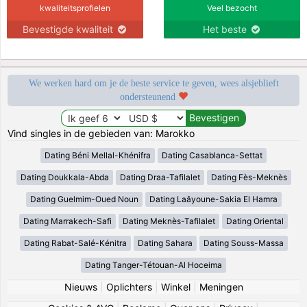
kwaliteitsprofielen
Veel bezocht
Bevestigde kwaliteit
Het beste
We werken hard om je de beste service te geven, wees alsjeblieft
ondersteunend
Vind singles in de gebieden van: Marokko
Dating Béni Mellal-Khénifra
Dating Casablanca-Settat
Dating Doukkala-Abda
Dating Draa-Tafilalet
Dating Fès-Meknès
Dating Guelmim-Oued Noun
Dating Laâyoune-Sakia El Hamra
Dating Marrakech-Safi
Dating Meknès-Tafilalet
Dating Oriental
Dating Rabat-Salé-Kénitra
Dating Sahara
Dating Souss-Massa
Dating Tanger-Tétouan-Al Hoceima
Nieuws
|
Oplichters
|
Winkel
|
Meningen