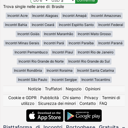
Trova single nelle aree di: Brasile
Incontri Acre
Incontri Alagoas
Incontri Amapá
Incontri Amazonas
Incontri Bahia
Incontri Ceará
Incontri Espírito Santo
Incontri Federal
Incontri Goiás
Incontri Maranhão
Incontri Mato Grosso
Incontri Minas Gerais
Incontri Pará
Incontri Paraíba
Incontri Paraná
Incontri Pernambuco
Incontri Piauí
Incontri Rio de Janeiro
Incontri Rio Grande do Norte
Incontri Rio Grande do Sul
Incontri Rondônia
Incontri Roraima
Incontri Santa Catarina
Incontri São Paulo
Incontri Sergipe
Incontri Tocantins
Notizie
|
Truffatori
|
Negozio
|
Opinioni
Cookie e GDPR
|
Pubblicità
|
Chi siamo
|
Privacy
|
Termini di
utilizzo
|
Sicurezza dei minori
|
Contatto
|
FAQ
Piattaforma di Incontri Portoghese Gratuita –