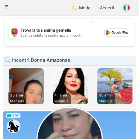
namoro
Portugues
Toggle
Mode
Accedi
navigation
💖
Trova la tua anima gemella
💖
Scarica subito la nostra app di incontri!
💕
💕
Incontri Donna Amazonas
38 anni
41 anni
45 anni
Manaus
Manaus
Manaus
0.9/1