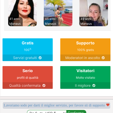
41 anni
45 anni
49 anni
Manaus
Manaus
Manaus
Gratis
Supporto
%
100
100% gratis
Servizi gratuiti
Moderatori in ascolto
Serio
Visitatori
profili di qualità
Molto visitato
Qualità confermata
Il migliore
Lavoriamo sodo per darti il miglior servizio, per favore sii di supporto