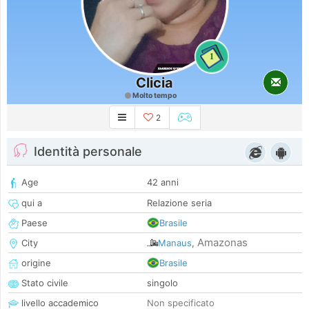
1
Clicia
Molto tempo
2
Identità personale
Age
42 anni
qui a
Relazione seria
Paese
Brasile
Amazonas
City
Manaus
,
origine
Brasile
Stato civile
singolo
livello accademico
Non specificato