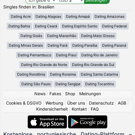
Singles finden in: Brasilien
Dating Acre
Dating Alagoas
Dating Amapá
Dating Amazonas
Dating Bahia
Dating Ceará
Dating Espírito Santo
Dating Federal
Dating Goiás
Dating Maranhão
Dating Mato Grosso
Dating Minas Gerais
Dating Pará
Dating Paraíba
Dating Paraná
Dating Pernambuco
Dating Piauí
Dating Rio de Janeiro
Dating Rio Grande do Norte
Dating Rio Grande do Sul
Dating Rondônia
Dating Roraima
Dating Santa Catarina
Dating São Paulo
Dating Sergipe
Dating Tocantins
News
|
Fakes
|
Shop
|
Meinungen
Cookies & DSGVO
|
Werbung
|
Über uns
|
Datenschutz
|
AGB
|
Kindersicherheit
|
Kontakt
|
FAQ
Kostenlose portugiesische Dating-Plattform –