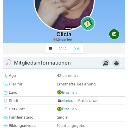
1
Clicia
Länger her
2
Mitgliedsinformationen
Age
42 Jahre alt
Hier für
Ernsthafte Beziehung
Land
Brasilien
Amazonas
Stadt
Manaus
,
Herkunft
Brasilien
Familienstand
Single
Bildungsniveau
Nicht angegeben