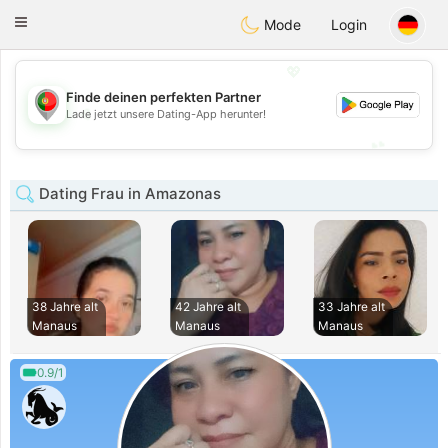
namoro
Portugues
Toggle
Mode
Login
navigation
💖
Finde deinen perfekten Partner
💖
Lade jetzt unsere Dating-App herunter!
💕
💕
Dating Frau in Amazonas
38 Jahre alt
42 Jahre alt
33 Jahre alt
Manaus
Manaus
Manaus
0.9/1