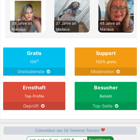
39 Jahre alt
37 Jahre alt
48 Jahre alt
Manaus
Manaus
Manaus
Gratis
Support
%
100
100% gratis
Gratisdienste
Moderation
Ernsthaft
Besucher
Top-Profile
Beliebt
Geprüft
Top-Seite
Unterstütze uns für besseren Service