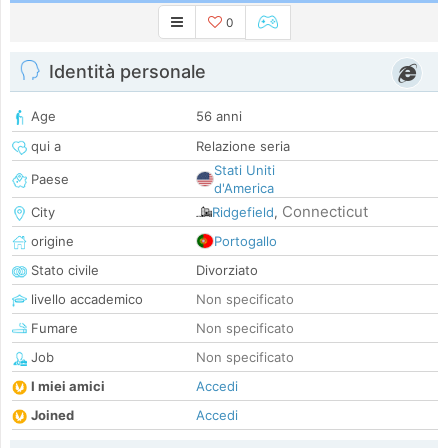
0
Identità personale
Age
56 anni
qui a
Relazione seria
Stati Uniti
Paese
d'America
Connecticut
City
Ridgefield
,
origine
Portogallo
Stato civile
Divorziato
livello accademico
Non specificato
Fumare
Non specificato
Job
Non specificato
I miei amici
Accedi
Joined
Accedi