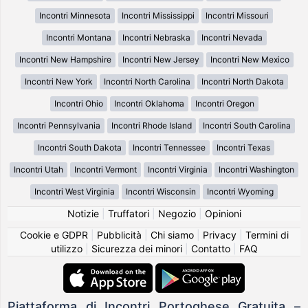
Incontri Minnesota
Incontri Mississippi
Incontri Missouri
Incontri Montana
Incontri Nebraska
Incontri Nevada
Incontri New Hampshire
Incontri New Jersey
Incontri New Mexico
Incontri New York
Incontri North Carolina
Incontri North Dakota
Incontri Ohio
Incontri Oklahoma
Incontri Oregon
Incontri Pennsylvania
Incontri Rhode Island
Incontri South Carolina
Incontri South Dakota
Incontri Tennessee
Incontri Texas
Incontri Utah
Incontri Vermont
Incontri Virginia
Incontri Washington
Incontri West Virginia
Incontri Wisconsin
Incontri Wyoming
Notizie
|
Truffatori
|
Negozio
|
Opinioni
Cookie e GDPR
|
Pubblicità
|
Chi siamo
|
Privacy
|
Termini di
utilizzo
|
Sicurezza dei minori
|
Contatto
|
FAQ
Piattaforma di Incontri Portoghese Gratuita –