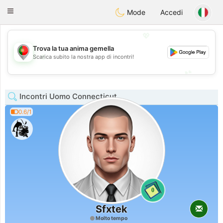
namoro
Portugues
Toggle
Mode
Accedi
navigation
💖
Trova la tua anima gemella
💖
Scarica subito la nostra app di incontri!
💕
💕
Incontri Uomo Connecticut
0.6/1
0
Sfxtek
Molto tempo