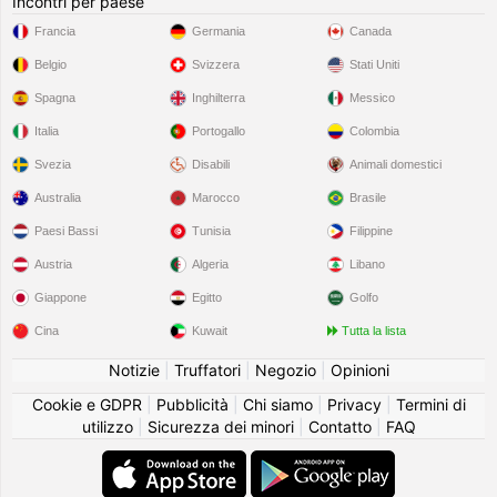
Incontri per paese
Francia
Germania
Canada
Belgio
Svizzera
Stati Uniti
Spagna
Inghilterra
Messico
Italia
Portogallo
Colombia
Svezia
Disabili
Animali domestici
Australia
Marocco
Brasile
Paesi Bassi
Tunisia
Filippine
Austria
Algeria
Libano
Giappone
Egitto
Golfo
Cina
Kuwait
Tutta la lista
Notizie
|
Truffatori
|
Negozio
|
Opinioni
Cookie e GDPR
|
Pubblicità
|
Chi siamo
|
Privacy
|
Termini di
utilizzo
|
Sicurezza dei minori
|
Contatto
|
FAQ