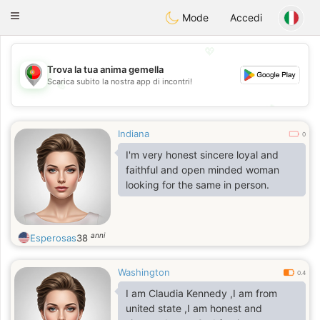
namoro
Portugues
Toggle
Mode
Accedi
navigation
💖
Trova la tua anima gemella
Scarica subito la nostra app di incontri!
💖
💕
💕
Indiana
0
I'm very honest sincere loyal and
faithful and open minded woman
looking for the same in person.
anni
Esperosas
38
Washington
0.4
I am Claudia Kennedy ,I am from
united state ,I am honest and