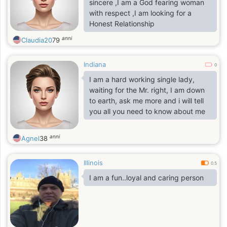
sincere ,I am a God fearing woman
with respect ,I am looking for a
Honest Relationship
anni
Claudia20
79
Indiana
0
I am a hard working single lady,
waiting for the Mr. right, I am down
to earth, ask me more and i will tell
you all you need to know about me
anni
Agnel
38
Illinois
0.5
I am a fun..loyal and caring person