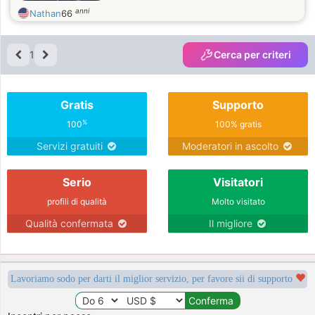
anni
Nathan
66
1
Cerca per criteri
Gratis
Supporto
%
100
100% gratis
Servizi gratuiti
Moderatori in ascolto
Serio
Visitatori
profili di qualità
Molto visitato
Qualità confermata
Il migliore
Lavoriamo sodo per darti il miglior servizio, per favore sii di supporto