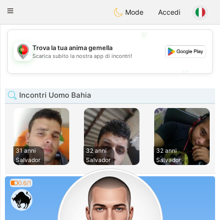
namoro
Portugues
Toggle
Mode
Accedi
navigation
💖
Trova la tua anima gemella
💖
Scarica subito la nostra app di incontri!
💕
💕
Incontri Uomo Bahia
31 anni
32 anni
32 anni
Salvador
Salvador
Salvador
0.6/1