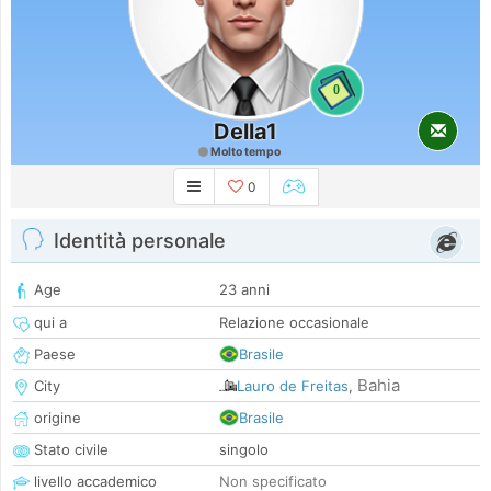
0
Della1
Molto tempo
0
Identità personale
Age
23 anni
qui a
Relazione occasionale
Paese
Brasile
Bahia
City
Lauro de Freitas
,
origine
Brasile
Stato civile
singolo
livello accademico
Non specificato