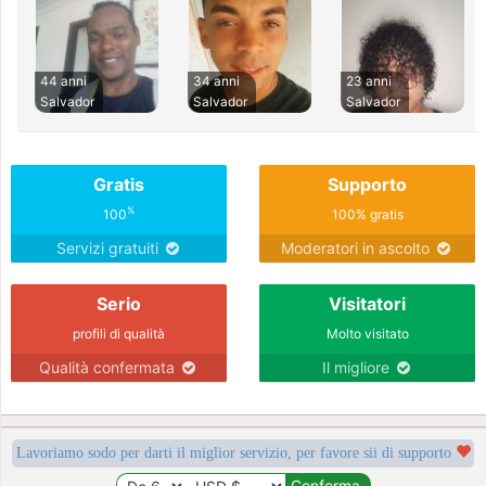
44 anni
34 anni
23 anni
Salvador
Salvador
Salvador
Gratis
Supporto
%
100
100% gratis
Servizi gratuiti
Moderatori in ascolto
Serio
Visitatori
profili di qualità
Molto visitato
Qualità confermata
Il migliore
Lavoriamo sodo per darti il miglior servizio, per favore sii di supporto