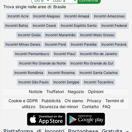
Trova single nelle aree di: Brasile
Incontri Acre
Incontri Alagoas
Incontri Amapá
Incontri Amazonas
Incontri Bahia
Incontri Ceará
Incontri Espírito Santo
Incontri Federal
Incontri Goiás
Incontri Maranhão
Incontri Mato Grosso
Incontri Minas Gerais
Incontri Pará
Incontri Paraíba
Incontri Paraná
Incontri Pernambuco
Incontri Piauí
Incontri Rio de Janeiro
Incontri Rio Grande do Norte
Incontri Rio Grande do Sul
Incontri Rondônia
Incontri Roraima
Incontri Santa Catarina
Incontri São Paulo
Incontri Sergipe
Incontri Tocantins
Notizie
|
Truffatori
|
Negozio
|
Opinioni
Cookie e GDPR
|
Pubblicità
|
Chi siamo
|
Privacy
|
Termini di
utilizzo
|
Sicurezza dei minori
|
Contatto
|
FAQ
Piattaforma di Incontri Portoghese Gratuita –