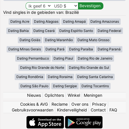
Vind singles in de gebieden van: Brazilië
Dating Acre
Dating Alagoas
Dating Amapá
Dating Amazonas
Dating Bahia
Dating Ceará
Dating Espírito Santo
Dating Federal
Dating Goiás
Dating Maranhão
Dating Mato Grosso
Dating Minas Gerais
Dating Pará
Dating Paraíba
Dating Paraná
Dating Pernambuco
Dating Piauí
Dating Rio de Janeiro
Dating Rio Grande do Norte
Dating Rio Grande do Sul
Dating Rondônia
Dating Roraima
Dating Santa Catarina
Dating São Paulo
Dating Sergipe
Dating Tocantins
Nieuws
|
Oplichters
|
Winkel
|
Meningen
Cookies & AVG
|
Reclame
|
Over ons
|
Privacy
|
Gebruiksvoorwaarden
|
Kinderveiligheid
|
Contact
|
FAQ