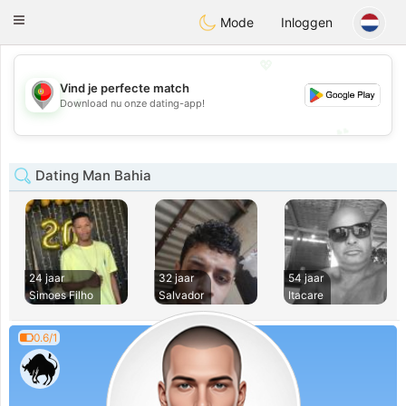
namoro
Portugues
Toggle
Mode
Inloggen
navigation
💖
Vind je perfecte match
💖
Download nu onze dating-app!
💕
💕
Dating Man Bahia
24 jaar
32 jaar
54 jaar
Simoes Filho
Salvador
Itacare
0.6/1