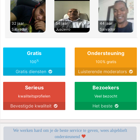
32 jaar
54 jaar
44 jaar
Salvador
Juazeiro
Salvador
Gratis
Ondersteuning
%
100
100% gratis
Gratis diensten
Luisterende moderators
Serieus
Bezoekers
kwaliteitsprofielen
Veel bezocht
Bevestigde kwaliteit
Het beste
We werken hard om je de beste service te geven, wees alsjeblieft
ondersteunend