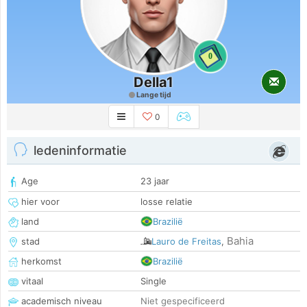
0
Della1
Lange tijd
0
ledeninformatie
Age
23 jaar
hier voor
losse relatie
land
Brazilië
Bahia
stad
Lauro de Freitas
,
herkomst
Brazilië
vitaal
Single
academisch niveau
Niet gespecificeerd