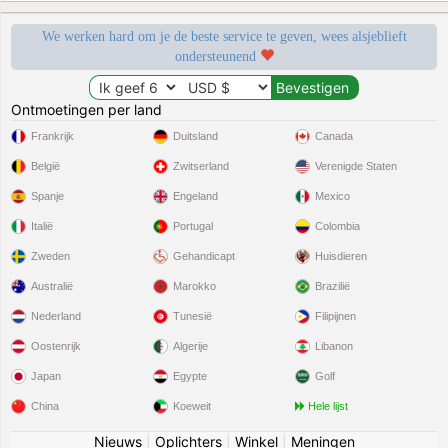
We werken hard om je de beste service te geven, wees alsjeblieft
ondersteunend
Ontmoetingen per land
Frankrijk
Duitsland
Canada
België
Zwitserland
Verenigde Staten
Spanje
Engeland
Mexico
Italië
Portugal
Colombia
Zweden
Gehandicapt
Huisdieren
Australië
Marokko
Brazilië
Nederland
Tunesië
Filipijnen
Oostenrijk
Algerije
Libanon
Japan
Egypte
Golf
China
Koeweit
Hele lijst
Nieuws
|
Oplichters
|
Winkel
|
Meningen