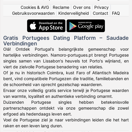
Cookies & AVG
|
Reclame
|
Over ons
|
Privacy
|
Gebruiksvoorwaarden
|
Kinderveiligheid
|
Contact
|
FAQ
Gratis Portugees Dating Platform – Saudade
Verbindingen
Olá! Ontdek Portugal's belangrijkste gemeenschap voor
hartelijke verbindingen. Namoro-portugues.pt brengt Portugese
singles samen van Lissabon's heuvels tot Porto's wijnland, en
viert de zielvolle Portugese benadering van relaties.
Of je nu in historisch Coimbra, kust Faro of Atlantisch Madeira
bent, vind compatibele Portugezen die traditie, familiebanden en
de schoonheid van oprecht gezelschap waarderen.
Ervaar onze volledig gratis service terwijl je Portugese waarden
van warmte, loyaliteit en authentieke verbinding omarmt.
Duizenden Portugese singles hebben betekenisvolle
partnerschappen ontdekt via onze gemeenschap die zowel
erfgoed als hedendaags leven eert.
Voel de Portugese ziel je naar verbindingen leiden die het hart
raken en een leven lang duren.