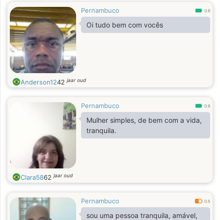
Pernambuco
0.9
Oi tudo bem com vocês
jaar oud
Anderson12
42
Pernambuco
0.9
Mulher simples, de bem com a vida,
tranquila.
jaar oud
Clara58
62
Pernambuco
0.5
sou uma pessoa tranquila, amável,