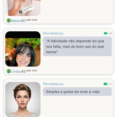
jaar oud
Babara
51
Pernambuco
0.9
"A felicidade não depende do que
nos falta, mas do bom uso do que
temos"
jaar oud
LindaJ
43
Pernambuco
0.7
Simples e gosta de viver a vida