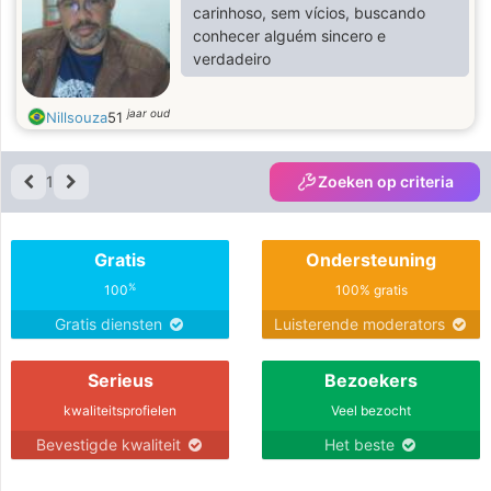
carinhoso, sem vícios, buscando
conhecer alguém sincero e
verdadeiro
jaar oud
Nillsouza
51
1
Zoeken op criteria
Gratis
Ondersteuning
%
100
100% gratis
Gratis diensten
Luisterende moderators
Serieus
Bezoekers
kwaliteitsprofielen
Veel bezocht
Bevestigde kwaliteit
Het beste