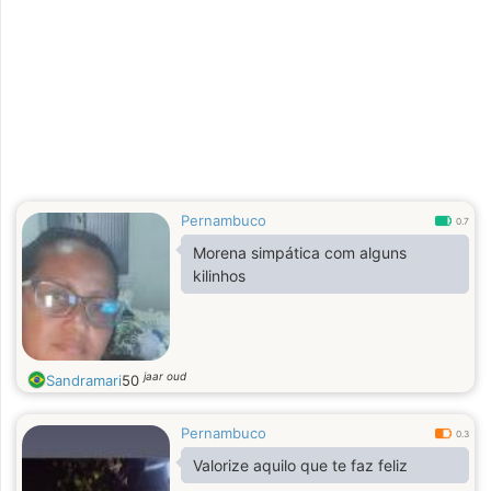
Pernambuco
0.7
Morena simpática com alguns
kilinhos
jaar oud
Sandramari
50
Pernambuco
0.3
Valorize aquilo que te faz feliz