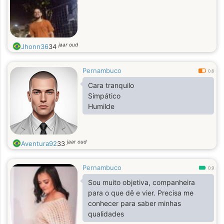
jaar oud
Jhonn36
34
Pernambuco
0.6
Cara tranquilo
Simpático
Humilde
jaar oud
Aventura92
33
Pernambuco
0.9
Sou muito objetiva, companheira
para o que dê e vier. Precisa me
conhecer para saber minhas
qualidades