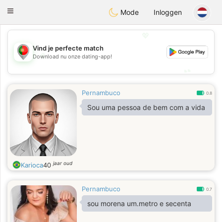
namoro
Portugues
Toggle
Mode
Inloggen
navigation
💖
Vind je perfecte match
💖
Download nu onze dating-app!
💕
💕
Pernambuco
0.8
Sou uma pessoa de bem com a vida
jaar oud
Karioca
40
Pernambuco
0.7
sou morena um.metro e secenta