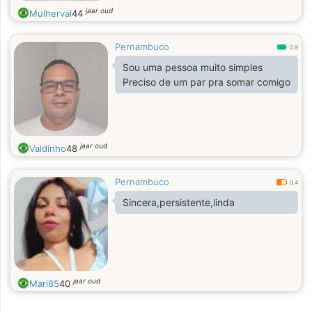
jaar oud
Mulherval
44
Pernambuco
0.9
Sou uma pessoa muito simples
Preciso de um par pra somar comigo
jaar oud
Valdinho
48
Pernambuco
0.4
Sincera,persistente,linda
jaar oud
Mari85
40