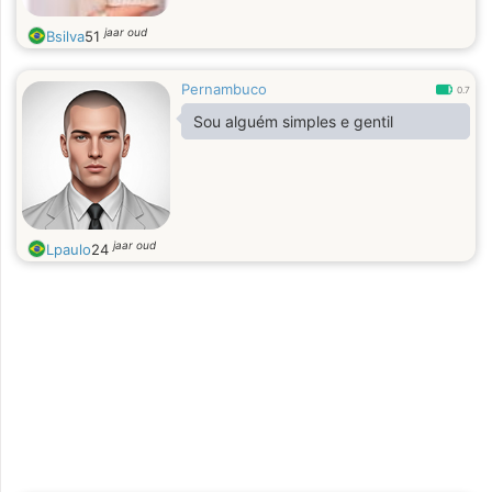
jaar oud
Bsilva
51
Pernambuco
0.7
Sou alguém simples e gentil
jaar oud
Lpaulo
24