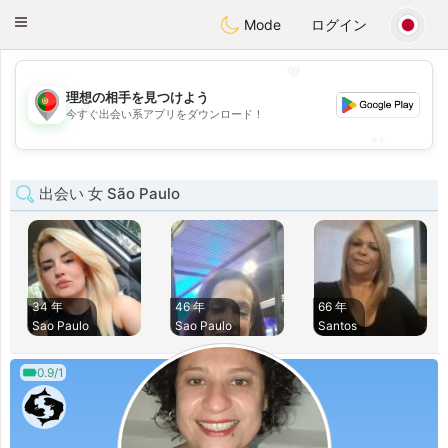
namoro
Portugues
Toggle
Mode
ログイン
navigation
💖
理想の相手を見つけよう
💖
今すぐ出会い系アプリをダウンロード！
💕
💕
出会い 女 São Paulo
34 年
46 年
66 年
Sao Paulo
Sao Paulo
Santos
0.9/1