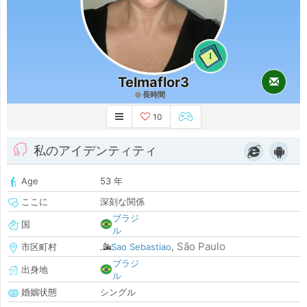
1
Telmaflor3
長時間
10
私のアイデンティティ
Age
53 年
ここに
深刻な関係
ブラジ
国
ル
São Paulo
市区町村
Sao Sebastiao
,
ブラジ
出身地
ル
婚姻状態
シングル