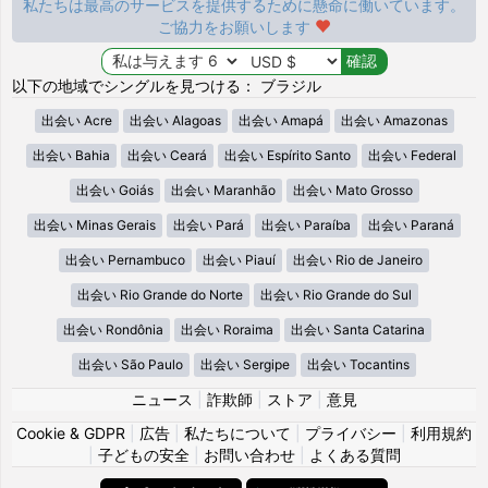
私たちは最高のサービスを提供するために懸命に働いています。
ご協力をお願いします
以下の地域でシングルを見つける： ブラジル
出会い Acre
出会い Alagoas
出会い Amapá
出会い Amazonas
出会い Bahia
出会い Ceará
出会い Espírito Santo
出会い Federal
出会い Goiás
出会い Maranhão
出会い Mato Grosso
出会い Minas Gerais
出会い Pará
出会い Paraíba
出会い Paraná
出会い Pernambuco
出会い Piauí
出会い Rio de Janeiro
出会い Rio Grande do Norte
出会い Rio Grande do Sul
出会い Rondônia
出会い Roraima
出会い Santa Catarina
出会い São Paulo
出会い Sergipe
出会い Tocantins
ニュース
|
詐欺師
|
ストア
|
意見
Cookie & GDPR
|
広告
|
私たちについて
|
プライバシー
|
利用規約
|
子どもの安全
|
お問い合わせ
|
よくある質問