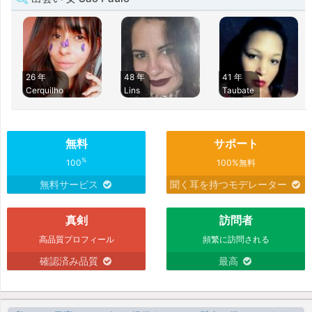
26 年
48 年
41 年
Cerquilho
Lins
Taubate
無料
サポート
%
100
100%無料
無料サービス
聞く耳を持つモデレーター
真剣
訪問者
高品質プロフィール
頻繁に訪問される
確認済み品質
最高