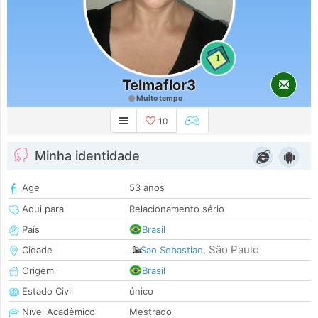
1
Telmaflor3
Muito tempo
10
Minha identidade
Age
53 anos
Aqui para
Relacionamento sério
País
Brasil
São Paulo
Cidade
Sao Sebastiao
,
Origem
Brasil
Estado Civil
único
Nível Acadêmico
Mestrado