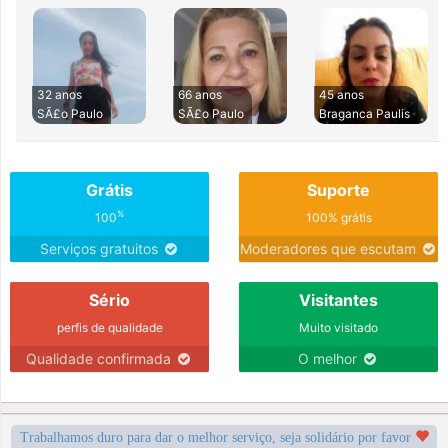
32 anos
66 anos
45 anos
SÃ£o Paulo
SÃ£o Paulo
Braganca Paulis
Grátis
Suporte
%
100
100% grátis
Serviços gratuitos
Moderadores que escutam
Sério
Visitantes
perfis de qualidade
Muito visitado
Qualidade confirmada
O melhor
Trabalhamos duro para dar o melhor serviço, seja solidário por favor