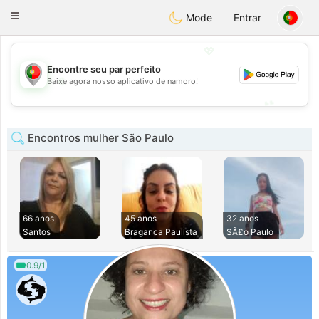
namoro
Portugues
Toggle
Mode
Entrar
navigation
💖
Encontre seu par perfeito
💖
Baixe agora nosso aplicativo de namoro!
💕
💕
Encontros mulher São Paulo
66 anos
45 anos
32 anos
Santos
Braganca Paulista
SÃ£o Paulo
0.9/1