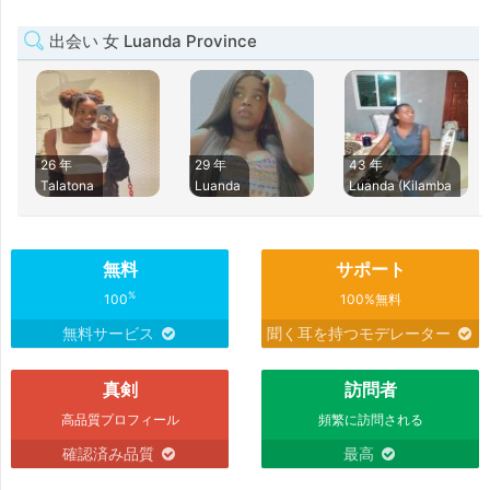
出会い 女 Luanda Province
26 年
29 年
43 年
Talatona
Luanda
Luanda (Kilamba
無料
サポート
%
100
100%無料
無料サービス
聞く耳を持つモデレーター
真剣
訪問者
高品質プロフィール
頻繁に訪問される
確認済み品質
最高