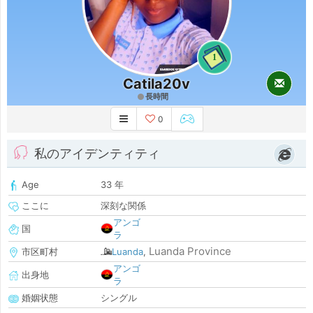
1
Catila20v
長時間
0
私のアイデンティティ
Age
33 年
ここに
深刻な関係
アンゴ
国
ラ
Luanda Province
市区町村
Luanda
,
アンゴ
出身地
ラ
婚姻状態
シングル