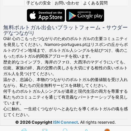
|
子どもの安全
|
お問い合わせ
|
よくある質問
無料ポルトガル出会いプラットフォーム - サウダー
デなつながり
Olá! 心のこもったつながりのためのポルトガルの主要コミュニティ
を発見してください。Namoro-portugues.ptはリスボンの丘からポ
ルトのワイン地域まで、ポルトガル人シングルを結びつけ、魂のこ
もったポルトガル的関係アプローチを祝います。
歴史的なコインブラ、海岸のファロ、大西洋のマデイラにいても、
伝統、家族の絆、真の交際の美しさを大切にする相性の良いポルト
ガル人を見つけてください。
温かさ、忠誠心、本物のつながりのポルトガル的価値観を受け入れ
ながら、私たちの完全無料サービスを体験してください。
何千ものポルトガル人シングルが遺産と現代生活の両方を尊重する
私たちのコミュニティを通じて有意義なパートナーシップを発見し
ています。
心に触れ、一生続くつながりへとあなたを導くポルトガルの魂を感
じてください。
© 2026 Copyright
ISN Connect
.
All rights reserved.