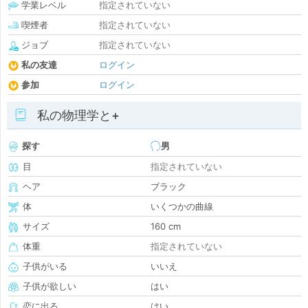
学業レベル
指定されていない
喫煙者
指定されていない
ジョブ
指定されていない
私の友達
ログイン
参加
ログイン
私の物理学と+
探す
男
目
指定されていない
ヘア
ブラック
体
いくつかの曲線
サイズ
160 cm
体重
指定されていない
子供がいる
いいえ
子供が欲しい
はい
恋に出る
はい