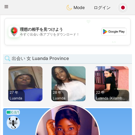
namoro
Portugues
Toggle
Mode
ログイン
navigation
💖
理想の相手を見つけよう
💖
今すぐ出会い系アプリをダウンロード！
💕
💕
出会い 女 Luanda Province
27 年
28 年
22 年
Luanda
Luanda
Luanda (Kilamba Ki
0.8/1