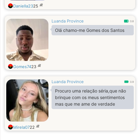
歳
Daniella23
25
Luanda Province
0.8
Olá chamo-me Gomes dos Santos
歳
Gomes74
23
Luanda Province
0.9
Procuro uma relação séria,que não
brinque com os meus sentimentos
mas que me ame de verdade
歳
Mirela07
22