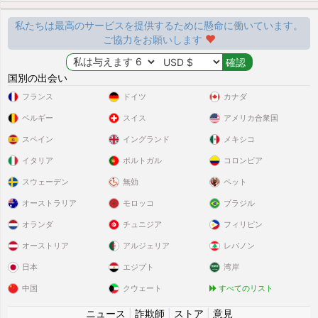
私たちは最高のサービスを提供するために懸命に働いています。
ご協力をお願いします
国別の出会い
フランス
ドイツ
カナダ
ベルギー
スイス
アメリカ合衆国
スペイン
イングランド
メキシコ
イタリア
ポルトガル
コロンビア
スウェーデン
無効
ペット
オーストラリア
モロッコ
ブラジル
オランダ
チュニジア
フィリピン
オーストリア
アルジェリア
レバノン
日本
エジプト
湾岸
中国
クウェート
すべてのリスト
ニュース
|
詐欺師
|
ストア
|
意見