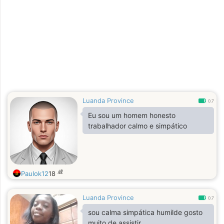
Luanda Province
0.7
Eu sou um homem honesto
trabalhador calmo e simpático
歳
Paulok12
18
Luanda Province
0.7
sou calma simpática humilde gosto
muito de assistir