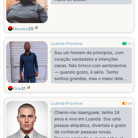
歳
Meuavo
29
Luanda Province
0.7
Sou um homem de princípios, com
coração verdadeiro e intenções
claras. Não brinco com sentimentos
— quando gosto, é sério. Tenho
sonhos grandes, mas o maior deles
é construir algo real ao lado de
歳
Kirie
31
alguém especial. Sou leal, protetor e
determinado… E quando eu escolho
Luanda Province
alguém, escolho para ficar. ❤️
0.6
Chamo-me Issenguele, tenho 24
anos e vivo em Luanda. Sou uma
pessoa simpática, divertida e gosto
de conhecer pessoas novas.