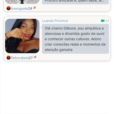
Procuro amizade e, quem sabe, algo
mais sério no futuro. Adoro
歳
Issenguele
24
aprender, trabalhar e aproveitar
bons momentos com boa
Luanda Province
companhia.
0.7
Olá chamo Débora ,sou simpática e
atenciosa e divertida gosto de ouvir
e conhecer outras culturas .Adoro
criar conexões reiais e momentos de
atenção genuína
歳
Deborabela
27