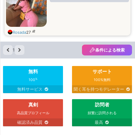
歳
Rosada
27
1
条件による検索
無料
サポート
%
100
100%無料
無料サービス
聞く耳を持つモデレーター
真剣
訪問者
高品質プロフィール
頻繁に訪問される
確認済み品質
最高