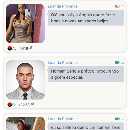
Luanda Province
0.6
Olá sou a Ayla Angola quero fazer
boas e novas Amizades beijos
歳
Ayla04
19
Luanda Province
0.8
Homem Sério e prático, procurando
alguém especial.
歳
Felix32
33
Luanda Province
0.7
eu só solteira quero um homem sério