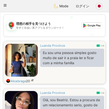
namoro
Portugues
Toggle
Mode
ログイン
navigation
💖
理想の相手を見つけよう
💖
今すぐ出会い系アプリをダウンロード！
💕
💕
Luanda Province
0.8
Eu sou uma pessoa simples gosto
muito de sair ir a praia ler e ficar
com a minha família
歳
Alicebraga
20
Luanda Province
0.8
Olá, sou Beatriz. Estou a procura de
um relacionamento serio, gosto de