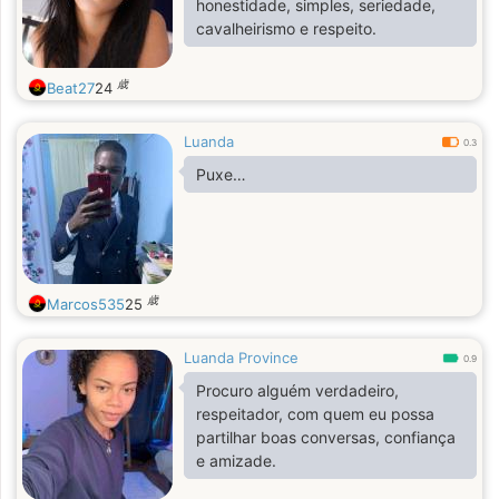
honestidade, simples, seriedade,
cavalheirismo e respeito.
歳
Beat27
24
Luanda
0.3
Puxe…
歳
Marcos535
25
Luanda Province
0.9
Procuro alguém verdadeiro,
respeitador, com quem eu possa
partilhar boas conversas, confiança
e amizade.