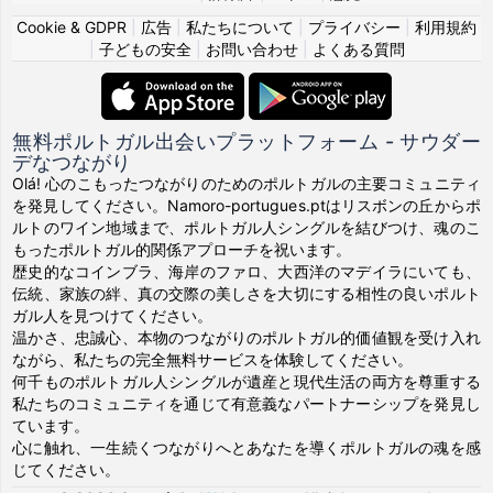
Cookie & GDPR
|
広告
|
私たちについて
|
プライバシー
|
利用規約
|
子どもの安全
|
お問い合わせ
|
よくある質問
無料ポルトガル出会いプラットフォーム - サウダー
デなつながり
Olá! 心のこもったつながりのためのポルトガルの主要コミュニティ
を発見してください。Namoro-portugues.ptはリスボンの丘からポ
ルトのワイン地域まで、ポルトガル人シングルを結びつけ、魂のこ
もったポルトガル的関係アプローチを祝います。
歴史的なコインブラ、海岸のファロ、大西洋のマデイラにいても、
伝統、家族の絆、真の交際の美しさを大切にする相性の良いポルト
ガル人を見つけてください。
温かさ、忠誠心、本物のつながりのポルトガル的価値観を受け入れ
ながら、私たちの完全無料サービスを体験してください。
何千ものポルトガル人シングルが遺産と現代生活の両方を尊重する
私たちのコミュニティを通じて有意義なパートナーシップを発見し
ています。
心に触れ、一生続くつながりへとあなたを導くポルトガルの魂を感
じてください。