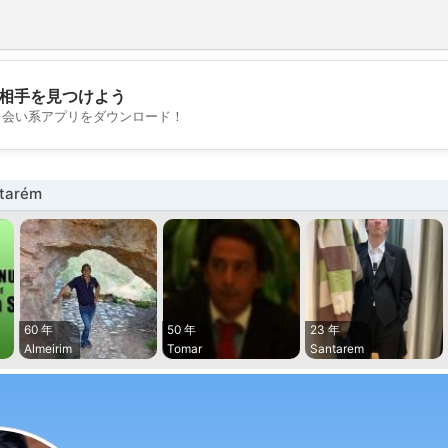
相手を見つけよう
💖
出会い系アプリをダウンロード！
💕
tarém
60 年
50 年
23 年
Almeirim
Tomar
Santarem