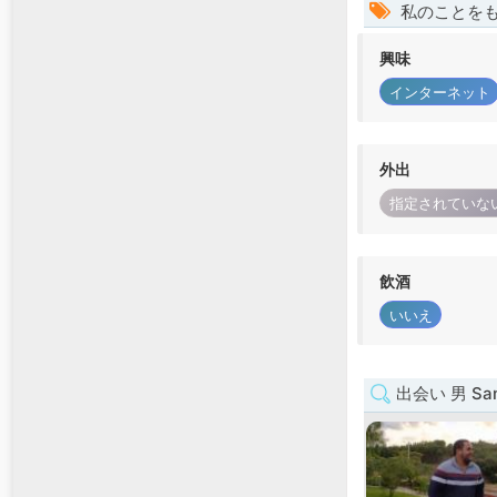
私のことを
興味
インターネット
外出
指定されていな
飲酒
いいえ
出会い 男 San