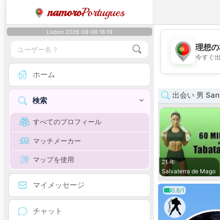
namoro
Portugues
Lisbon 2026-08-06 18:19
理想の
今すぐ
ホーム
出会い 男 San
検索
すべてのプロフィール
マッチメーカー
マップを使用
21 年
Salvaterra de Mago
マイメッセージ
0.8/1
チャット