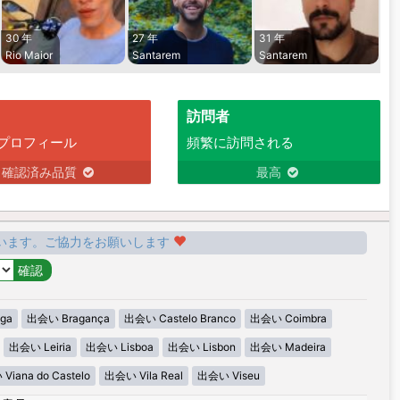
30 年
27 年
31 年
Rio Maior
Santarem
Santarem
訪問者
プロフィール
頻繁に訪問される
確認済み品質
最高
います。ご協力をお願いします
ga
出会い Bragança
出会い Castelo Branco
出会い Coimbra
出会い Leiria
出会い Lisboa
出会い Lisbon
出会い Madeira
iana do Castelo
出会い Vila Real
出会い Viseu