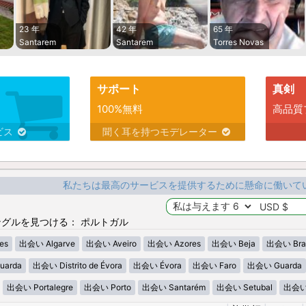
23 年
42 年
65 年
Santarem
Santarem
Torres Novas
サポート
真剣
100%無料
高品質
ビス
聞く耳を持つモデレーター
私たちは最高のサービスを提供するために懸命に働いて
グルを見つける： ポルトガル
es
出会い Algarve
出会い Aveiro
出会い Azores
出会い Beja
出会い Bra
uarda
出会い Distrito de Évora
出会い Évora
出会い Faro
出会い Guarda
出会い Portalegre
出会い Porto
出会い Santarém
出会い Setubal
出会い V