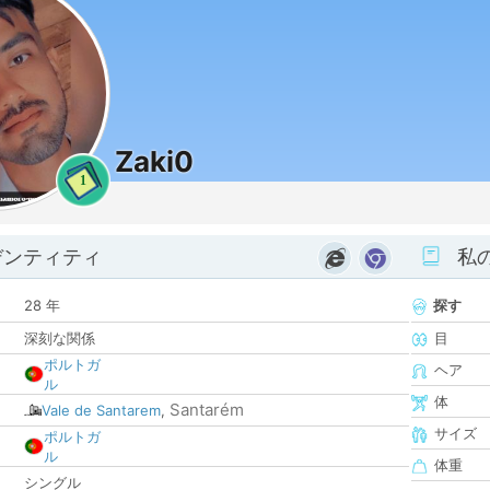
Zaki0
1
デンティティ
私
28 年
探す
深刻な関係
目
ポルトガ
ヘア
ル
体
Santarém
Vale de Santarem
,
サイズ
ポルトガ
ル
体重
シングル