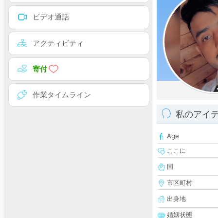
ビデオ通話
アクティビティ
寄付
作業タイムライン
私のアイ
Age
ここに
国
市区町村
出身地
婚姻状態