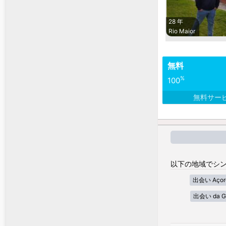
28 年
Rio Maior
無料
%
100
無料サー
以下の地域でシン
出会い Açor
出会い da G