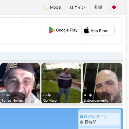
Mode
ログイン
登録
💖
💕
65 年
28 年
41 年
Torres Novas
Rio Maior
Entroncamento
最後のログイン
長時間