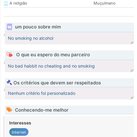
A religião
Muçulmano
um pouco sobre mim
No smoking no alcohol
O que eu espero do meu parceiro
No bad habbit no cheating and no smoking
Os critérios que devem ser respeitados
Nenhum critério foi personalizado
Conhecendo-me melhor
Interesses
Internet