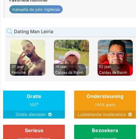
manuella de julio inglèsias
Dating Man Leiria
31 jaar
19 jaar
52 jaar
Peniche
Caldas da Rainh
Caldas da Rainh
Gratis
Ondersteuning
%
100
100% gratis
Gratis diensten
Luisterende moderators
Serieus
Bezoekers
kwaliteitsprofielen
Veel bezocht