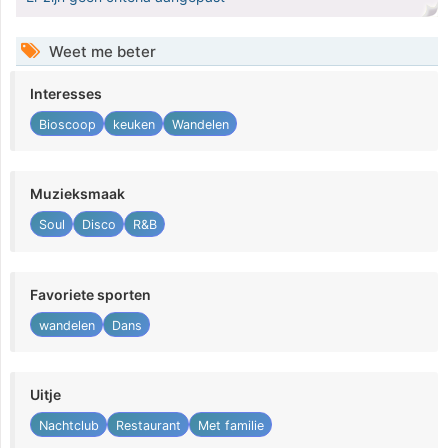
Weet me beter
Interesses
Bioscoop
keuken
Wandelen
Muzieksmaak
Soul
Disco
R&B
Favoriete sporten
wandelen
Dans
Uitje
Nachtclub
Restaurant
Met familie