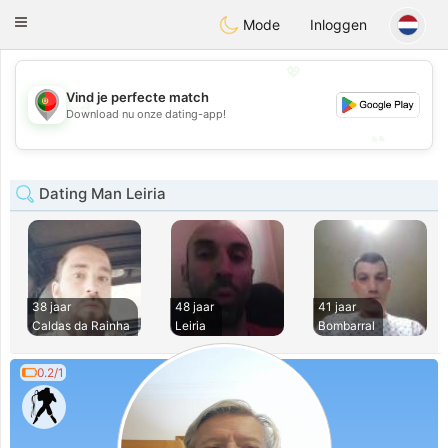
namoro
Portugues
Toggle
Mode
Inloggen
navigation
💖
Vind je perfecte match
💖
Download nu onze dating-app!
💕
💕
Dating Man Leiria
38 jaar
48 jaar
41 jaar
Caldas da Rainha
Leiria
Bombarral
0.2/1