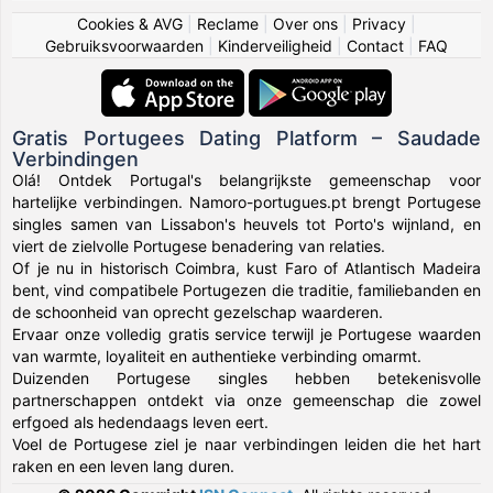
Cookies & AVG
|
Reclame
|
Over ons
|
Privacy
|
Gebruiksvoorwaarden
|
Kinderveiligheid
|
Contact
|
FAQ
Gratis Portugees Dating Platform – Saudade
Verbindingen
Olá! Ontdek Portugal's belangrijkste gemeenschap voor
hartelijke verbindingen. Namoro-portugues.pt brengt Portugese
singles samen van Lissabon's heuvels tot Porto's wijnland, en
viert de zielvolle Portugese benadering van relaties.
Of je nu in historisch Coimbra, kust Faro of Atlantisch Madeira
bent, vind compatibele Portugezen die traditie, familiebanden en
de schoonheid van oprecht gezelschap waarderen.
Ervaar onze volledig gratis service terwijl je Portugese waarden
van warmte, loyaliteit en authentieke verbinding omarmt.
Duizenden Portugese singles hebben betekenisvolle
partnerschappen ontdekt via onze gemeenschap die zowel
erfgoed als hedendaags leven eert.
Voel de Portugese ziel je naar verbindingen leiden die het hart
raken en een leven lang duren.