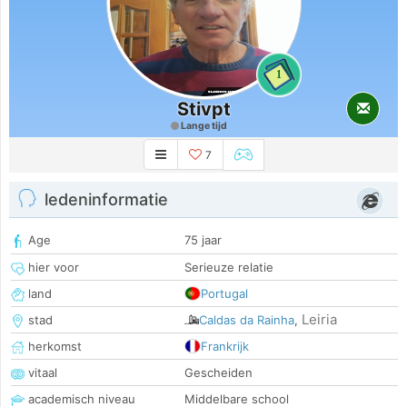
1
Stivpt
Lange tijd
7
ledeninformatie
Age
75 jaar
hier voor
Serieuze relatie
land
Portugal
Leiria
stad
Caldas da Rainha
,
herkomst
Frankrijk
vitaal
Gescheiden
academisch niveau
Middelbare school