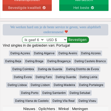
Bevestigde kwaliteit
Het beste
We werken hard om je de beste service te geven, wees alsjeblieft
ondersteunend
Vind singles in de gebieden van: Portugal
Dating Açores
Dating Algarve
Dating Aveiro
Dating Azores
Dating Beja
Dating Braga
Dating Bragança
Dating Castelo Branco
Dating Coimbra
Dating da Guarda
Dating Distrito de Évora
Dating Évora
Dating Faro
Dating Guarda
Dating Leiria
Dating Lisboa
Dating Lisbon
Dating Madeira
Dating Portalegre
Dating Porto
Dating Santarém
Dating Setubal
Dating Viana do Castelo
Dating Vila Real
Dating Viseu
Nieuws
|
Oplichters
|
Winkel
|
Meningen