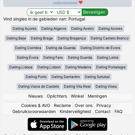
ondersteunend
Vind singles in de gebieden van: Portugal
Dating Açores
Dating Algarve
Dating Aveiro
Dating Azores
Dating Beja
Dating Braga
Dating Bragança
Dating Castelo Branco
Dating Coimbra
Dating da Guarda
Dating Distrito de Évora
Dating Évora
Dating Faro
Dating Guarda
Dating Leiria
Dating Lisboa
Dating Lisbon
Dating Madeira
Dating Portalegre
Dating Porto
Dating Santarém
Dating Setubal
Dating Viana do Castelo
Dating Vila Real
Dating Viseu
Nieuws
|
Oplichters
|
Winkel
|
Meningen
Cookies & AVG
|
Reclame
|
Over ons
|
Privacy
|
Gebruiksvoorwaarden
|
Kinderveiligheid
|
Contact
|
FAQ