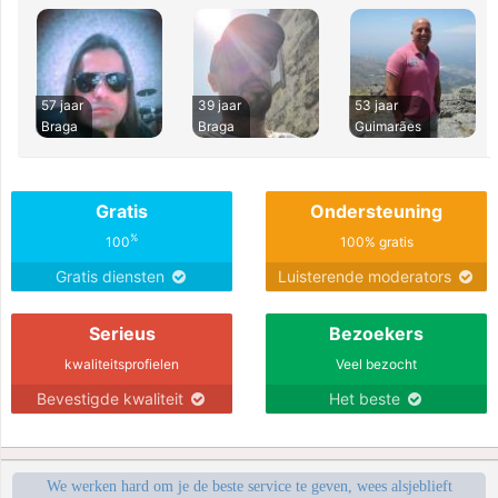
57 jaar
39 jaar
53 jaar
Braga
Braga
Guimarães
Gratis
Ondersteuning
%
100
100% gratis
Gratis diensten
Luisterende moderators
Serieus
Bezoekers
kwaliteitsprofielen
Veel bezocht
Bevestigde kwaliteit
Het beste
We werken hard om je de beste service te geven, wees alsjeblieft