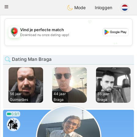
namoro
Portugues
Toggle
Mode
Inloggen
navigation
💖
Vind je perfecte match
💖
Download nu onze dating-app!
💕
💕
Dating Man Braga
56 jaar
44 jaar
35 jaar
Guimarães
Braga
Braga
0.9/1