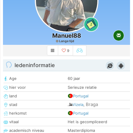
2
Manuel88
Lange tijd
9
ledeninformatie
Age
60 jaar
hier voor
Serieuze relatie
land
Portugal
Braga
stad
Vizela
,
herkomst
Portugal
vitaal
Het is gecompliceerd
academisch niveau
Masterdiploma