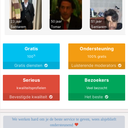
23 jaar
50 jaar
51 jaar
Santarem
Tomar
Santarem
Gratis
Ondersteuning
%
100
100% gratis
Gratis diensten
Luisterende moderators
Serieus
Bezoekers
kwaliteitsprofielen
Veel bezocht
Bevestigde kwaliteit
Het beste
We werken hard om je de beste service te geven, wees alsjeblieft
ondersteunend