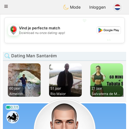
namoro
Portugues
Toggle
Mode
Inloggen
navigation
💖
Vind je perfecte match
💖
Download nu onze dating-app!
💕
💕
Dating Man Santarém
60 jaar
51 jaar
21 jaar
Almeirim
Rio Maior
Salvaterra de Mago
0.7/1