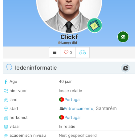
0
Clickf
Lange tijd
0
ledeninformatie
Age
40 jaar
hier voor
losse relatie
land
Portugal
Santarém
stad
Entroncamento
,
herkomst
Portugal
vitaal
In relatie
academisch niveau
Niet gespecificeerd