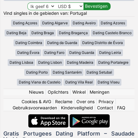
Vind singles in de gebieden van: Portugal
Dating Açores
Dating Algarve
Dating Aveiro
Dating Azores
Dating Beja
Dating Braga
Dating Bragança
Dating Castelo Branco
Dating Coimbra
Dating da Guarda
Dating Distrito de Évora
Dating Évora
Dating Faro
Dating Guarda
Dating Leiria
Dating Lisboa
Dating Lisbon
Dating Madeira
Dating Portalegre
Dating Porto
Dating Santarém
Dating Setubal
Dating Viana do Castelo
Dating Vila Real
Dating Viseu
Nieuws
|
Oplichters
|
Winkel
|
Meningen
Cookies & AVG
|
Reclame
|
Over ons
|
Privacy
|
Gebruiksvoorwaarden
|
Kinderveiligheid
|
Contact
|
FAQ
Gratis Portugees Dating Platform – Saudade