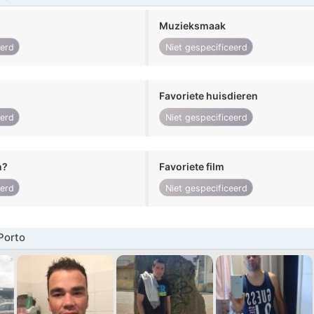
Muzieksmaak
eerd
Niet gespecificeerd
Favoriete huisdieren
eerd
Niet gespecificeerd
n?
Favoriete film
eerd
Niet gespecificeerd
Porto