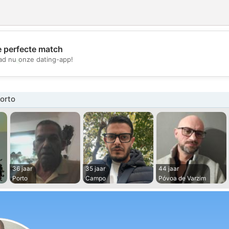
e perfecte match
💖
d nu onze dating-app!
💕
orto
36 jaar
35 jaar
44 jaar
Porto
Campo
Póvoa de Varzim