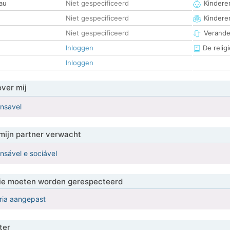
au
Niet gespecificeerd
Kinderen
Niet gespecificeerd
Kindere
Niet gespecificeerd
Verander
Inloggen
De religi
Inloggen
over mij
onsavel
mijn partner verwacht
nsável e sociável
 die moeten worden gerespecteerd
eria aangepast
ter