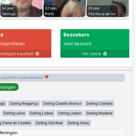
54 jaar
32 jaar
26 jaar
Valongo
Porto
Vila Nova de Ga
us
Bezoekers
itsprofielen
Veel bezocht
estigde kwaliteit
Het beste
 alsjeblieft ondersteunend
aga
Dating Bragança
Dating Castelo Branco
Dating Coimbra
Dating Leiria
Dating Lisboa
Dating Lisbon
Dating Madeira
g Viana do Castelo
Dating Vila Real
Dating Viseu
Meningen