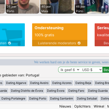
38 jaar
40 jaar
46 jaar
Porto
Maia
Porto
Ondersteuning
Serie
100% gratis
kwalite
nsten
Luisterende moderators
Bev
We werken hard om je de beste service te geven, wees
de gebieden van: Portugal
es
Dating Algarve
Dating Aveiro
Dating Azores
Dating Beja
Dating Br
uarda
Dating Distrito de Évora
Dating Évora
Dating Faro
Dating Guarda
Dating Portalegre
Dating Porto
Dating Santarém
Dating Setubal
Datin
Nieuws
|
Oplichters
|
Winkel
|