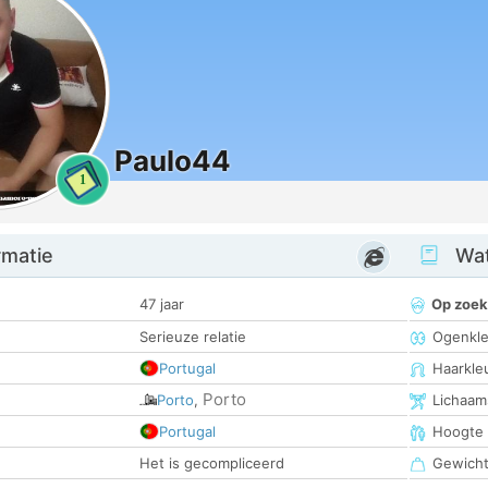
Paulo44
1
rmatie
Wat
47 jaar
Op zoek
Serieuze relatie
Ogenkle
Portugal
Haarkle
Porto
Porto
,
Lichaam
Portugal
Hoogte
Het is gecompliceerd
Gewich