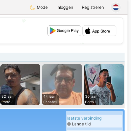
Mode
Inloggen
Registreren
💖
💕
32 jaar
44 jaar
30 jaar
Porto
Penafiel
Porto
laatste verbinding
Lange tijd