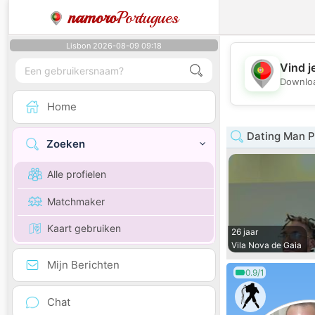
namoro
Portugues
Lisbon 2026-08-09 09:18
Vind j
Downloa
Home
Dating Man P
Zoeken
Alle profielen
Matchmaker
Kaart gebruiken
26 jaar
Vila Nova de Gaia
Mijn Berichten
0.9/1
Chat