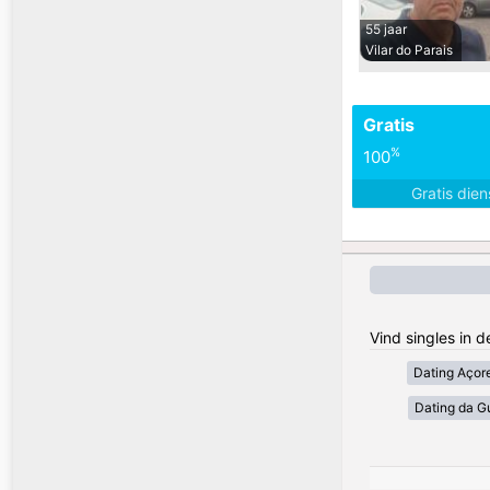
55 jaar
Vilar do Parais
Gratis
%
100
Gratis die
Vind singles in 
Dating Açor
Dating da G