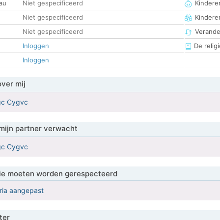
au
Niet gespecificeerd
Kinderen
Niet gespecificeerd
Kindere
Niet gespecificeerd
Verander
Inloggen
De religi
Inloggen
over mij
gc Cygvc
mijn partner verwacht
gc Cygvc
 die moeten worden gerespecteerd
eria aangepast
ter