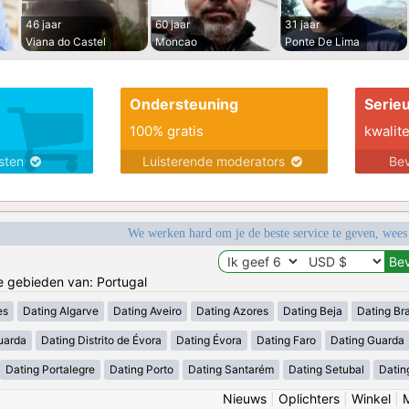
46 jaar
60 jaar
31 jaar
Viana do Castel
Moncao
Ponte De Lima
Ondersteuning
Serie
100% gratis
kwalite
nsten
Luisterende moderators
Bev
We werken hard om je de beste service te geven, wees
de gebieden van: Portugal
es
Dating Algarve
Dating Aveiro
Dating Azores
Dating Beja
Dating Br
uarda
Dating Distrito de Évora
Dating Évora
Dating Faro
Dating Guarda
Dating Portalegre
Dating Porto
Dating Santarém
Dating Setubal
Datin
Nieuws
|
Oplichters
|
Winkel
|