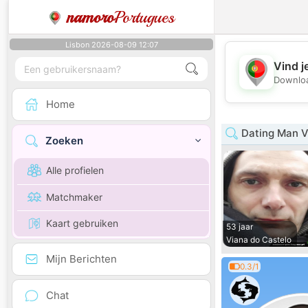
namoro
Portugues
Lisbon 2026-08-09 12:07
Vind j
Downloa
Home
Dating Man V
Zoeken
Alle profielen
Matchmaker
Kaart gebruiken
53 jaar
Viana do Castelo
Mijn Berichten
0.3/1
Chat