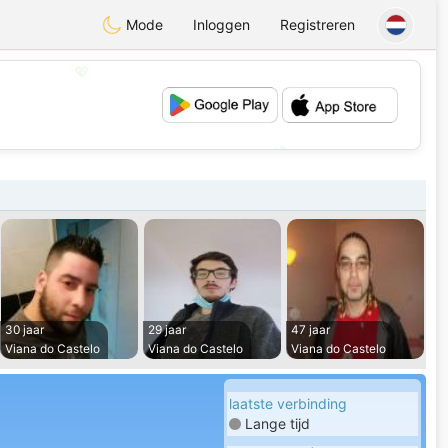
Mode
Inloggen
Registreren
💖
💕
30 jaar
29 jaar
47 jaar
Viana do Castelo
Viana do Castelo
Viana do Castelo
laatste verbinding
Lange tijd