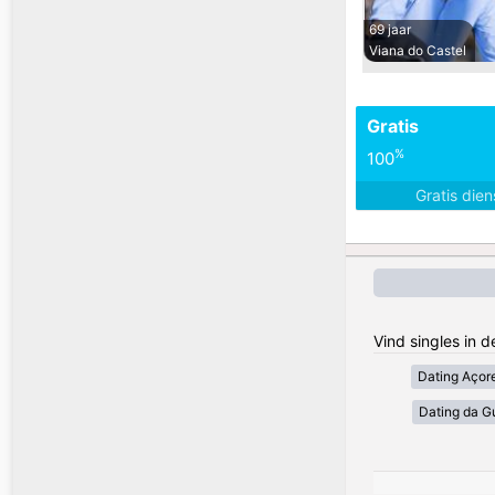
69 jaar
Viana do Castel
Gratis
%
100
Gratis die
Vind singles in 
Dating Açor
Dating da G