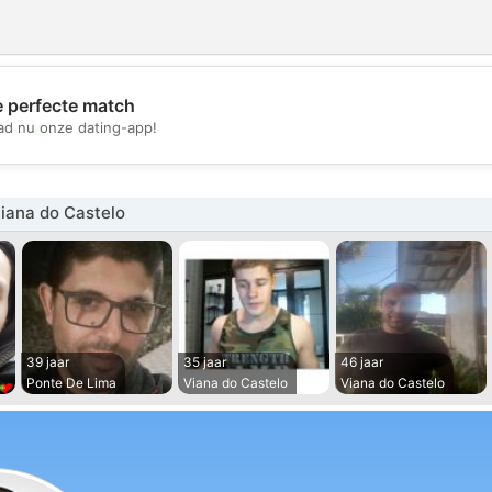
e perfecte match
💖
d nu onze dating-app!
💕
iana do Castelo
39 jaar
35 jaar
46 jaar
Ponte De Lima
Viana do Castelo
Viana do Castelo