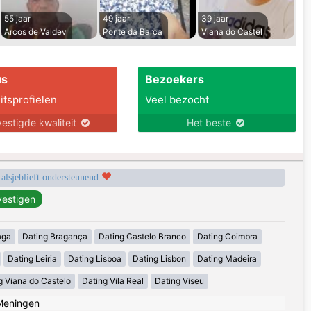
55 jaar
49 jaar
39 jaar
Arcos de Valdev
Ponte da Barca
Viana do Castel
us
Bezoekers
itsprofielen
Veel bezocht
estigde kwaliteit
Het beste
 alsjeblieft ondersteunend
aga
Dating Bragança
Dating Castelo Branco
Dating Coimbra
Dating Leiria
Dating Lisboa
Dating Lisbon
Dating Madeira
g Viana do Castelo
Dating Vila Real
Dating Viseu
Meningen