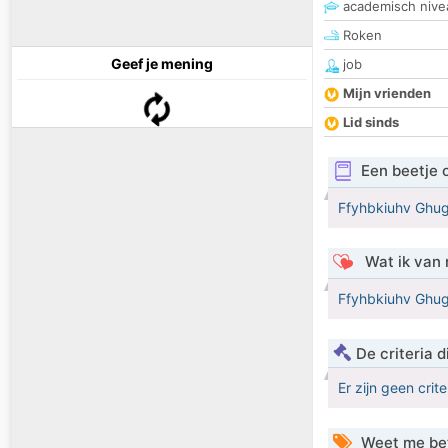
academisch nive
Roken
Geef je mening
job
Mijn vrienden
Lid sinds
Een beetje 
Ffyhbkiuhv Ghu
Wat ik van 
Ffyhbkiuhv Ghu
De criteria
Er zijn geen crit
Weet me be