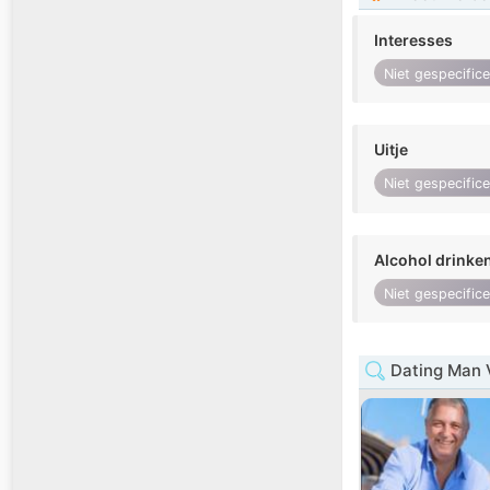
Interesses
Niet gespecific
Uitje
Niet gespecific
Alcohol drinke
Niet gespecific
Dating Man 