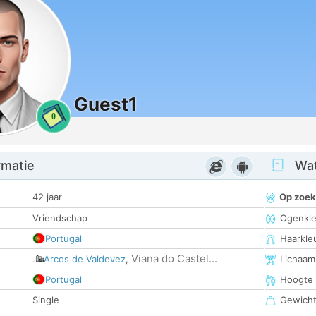
Guest1
0
rmatie
Wat
42 jaar
Op zoek
Vriendschap
Ogenkle
Portugal
Haarkle
Viana do Castel...
Arcos de Valdevez
,
Lichaam
Portugal
Hoogte
Single
Gewich