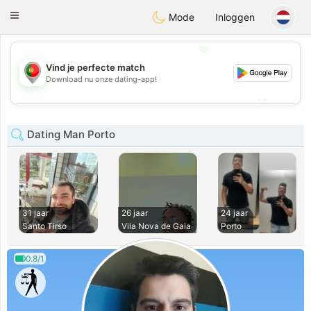
namoro
Portugues
Toggle
Mode
Inloggen
navigation
💖
Vind je perfecte match
💖
Download nu onze dating-app!
💕
💕
Dating Man Porto
31 jaar
26 jaar
24 jaar
Santo Tirso
Vila Nova de Gaia
Porto
0.8/1