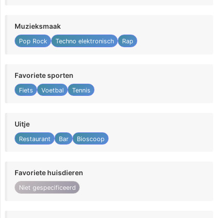
Muzieksmaak
Pop Rock
Techno elektronisch
Rap
Favoriete sporten
Fiets
Voetbal
Tennis
Uitje
Restaurant
Bar
Bioscoop
Favoriete huisdieren
Niet gespecificeerd