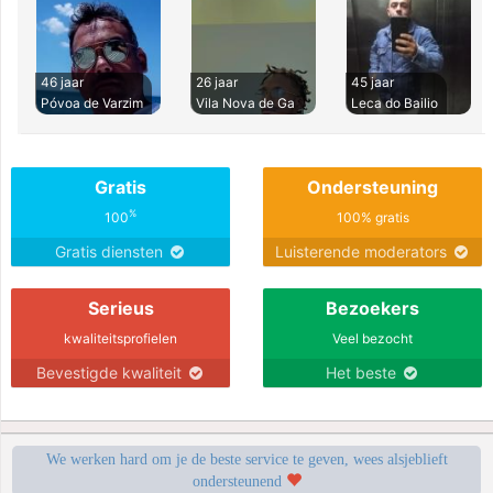
46 jaar
26 jaar
45 jaar
Póvoa de Varzim
Vila Nova de Ga
Leca do Bailio
Gratis
Ondersteuning
%
100
100% gratis
Gratis diensten
Luisterende moderators
Serieus
Bezoekers
kwaliteitsprofielen
Veel bezocht
Bevestigde kwaliteit
Het beste
We werken hard om je de beste service te geven, wees alsjeblieft
ondersteunend