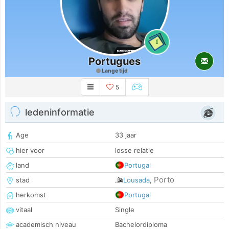
1
Portugues
Lange tijd
5
ledeninformatie
Age
33 jaar
hier voor
losse relatie
land
Portugal
Porto
stad
Lousada
,
herkomst
Portugal
vitaal
Single
academisch niveau
Bachelordiploma