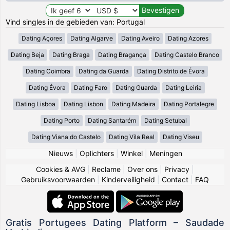
Vind singles in de gebieden van: Portugal
Dating Açores
Dating Algarve
Dating Aveiro
Dating Azores
Dating Beja
Dating Braga
Dating Bragança
Dating Castelo Branco
Dating Coimbra
Dating da Guarda
Dating Distrito de Évora
Dating Évora
Dating Faro
Dating Guarda
Dating Leiria
Dating Lisboa
Dating Lisbon
Dating Madeira
Dating Portalegre
Dating Porto
Dating Santarém
Dating Setubal
Dating Viana do Castelo
Dating Vila Real
Dating Viseu
Nieuws
|
Oplichters
|
Winkel
|
Meningen
Cookies & AVG
|
Reclame
|
Over ons
|
Privacy
|
Gebruiksvoorwaarden
|
Kinderveiligheid
|
Contact
|
FAQ
Gratis Portugees Dating Platform – Saudade