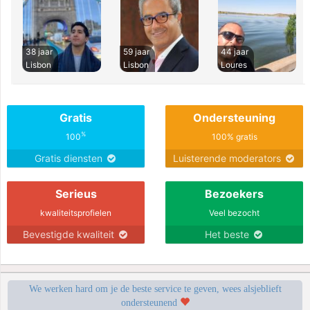
38 jaar
59 jaar
44 jaar
Lisbon
Lisbon
Loures
Gratis
Ondersteuning
%
100
100% gratis
Gratis diensten
Luisterende moderators
Serieus
Bezoekers
kwaliteitsprofielen
Veel bezocht
Bevestigde kwaliteit
Het beste
We werken hard om je de beste service te geven, wees alsjeblieft
ondersteunend