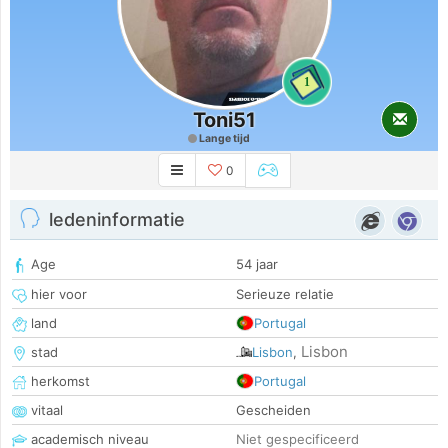
1
Toni51
Lange tijd
0
ledeninformatie
Age
54 jaar
hier voor
Serieuze relatie
land
Portugal
Lisbon
stad
Lisbon
,
herkomst
Portugal
vitaal
Gescheiden
academisch niveau
Niet gespecificeerd