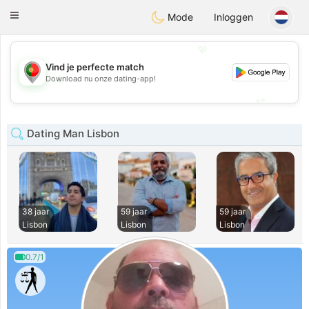
namoro
Portugues
Toggle
Mode
Inloggen
navigation
💖
Vind je perfecte match
💖
Download nu onze dating-app!
💕
💕
Dating Man Lisbon
38 jaar
59 jaar
59 jaar
Lisbon
Lisbon
Lisbon
0.7/1