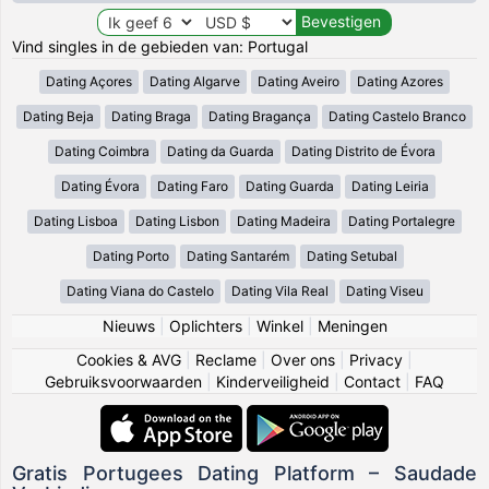
Vind singles in de gebieden van: Portugal
Dating Açores
Dating Algarve
Dating Aveiro
Dating Azores
Dating Beja
Dating Braga
Dating Bragança
Dating Castelo Branco
Dating Coimbra
Dating da Guarda
Dating Distrito de Évora
Dating Évora
Dating Faro
Dating Guarda
Dating Leiria
Dating Lisboa
Dating Lisbon
Dating Madeira
Dating Portalegre
Dating Porto
Dating Santarém
Dating Setubal
Dating Viana do Castelo
Dating Vila Real
Dating Viseu
Nieuws
|
Oplichters
|
Winkel
|
Meningen
Cookies & AVG
|
Reclame
|
Over ons
|
Privacy
|
Gebruiksvoorwaarden
|
Kinderveiligheid
|
Contact
|
FAQ
Gratis Portugees Dating Platform – Saudade