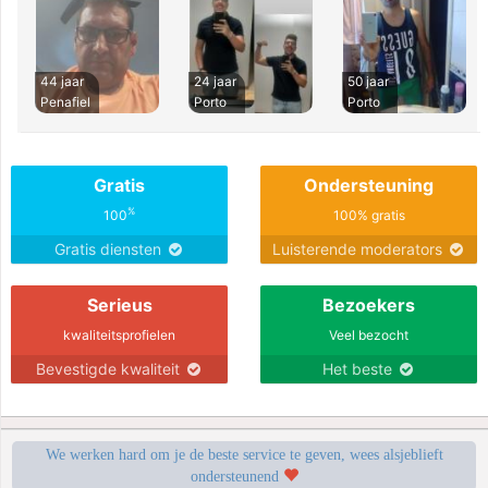
44 jaar
24 jaar
50 jaar
Penafiel
Porto
Porto
Gratis
Ondersteuning
%
100
100% gratis
Gratis diensten
Luisterende moderators
Serieus
Bezoekers
kwaliteitsprofielen
Veel bezocht
Bevestigde kwaliteit
Het beste
We werken hard om je de beste service te geven, wees alsjeblieft
ondersteunend