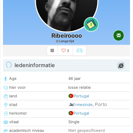
1
Ribeiroooo
Lange tijd
3
ledeninformatie
Age
46 jaar
hier voor
losse relatie
land
Portugal
Porto
stad
Ermesinde
,
herkomst
Portugal
vitaal
Single
academisch niveau
Niet gespecificeerd