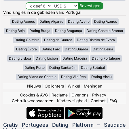
Vind singles in de gebieden van: Portugal
Dating Açores
Dating Algarve
Dating Aveiro
Dating Azores
Dating Beja
Dating Braga
Dating Bragança
Dating Castelo Branco
Dating Coimbra
Dating da Guarda
Dating Distrito de Évora
Dating Évora
Dating Faro
Dating Guarda
Dating Leiria
Dating Lisboa
Dating Lisbon
Dating Madeira
Dating Portalegre
Dating Porto
Dating Santarém
Dating Setubal
Dating Viana do Castelo
Dating Vila Real
Dating Viseu
Nieuws
|
Oplichters
|
Winkel
|
Meningen
Cookies & AVG
|
Reclame
|
Over ons
|
Privacy
|
Gebruiksvoorwaarden
|
Kinderveiligheid
|
Contact
|
FAQ
Gratis Portugees Dating Platform – Saudade