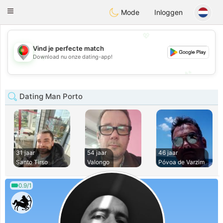
namoro
Portugues
Toggle
Mode
Inloggen
navigation
💖
Vind je perfecte match
💖
Download nu onze dating-app!
💕
💕
Dating Man Porto
31 jaar
54 jaar
46 jaar
Santo Tirso
Valongo
Póvoa de Varzim
0.9/1