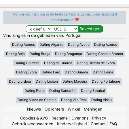
We werken hard om je de beste service te geven, wees alsjeblieft
ondersteunend
Vind singles in de gebieden van: Portugal
Dating Açores
Dating Algarve
Dating Aveiro
Dating Azores
Dating Beja
Dating Braga
Dating Bragança
Dating Castelo Branco
Dating Coimbra
Dating da Guarda
Dating Distrito de Évora
Dating Évora
Dating Faro
Dating Guarda
Dating Leiria
Dating Lisboa
Dating Lisbon
Dating Madeira
Dating Portalegre
Dating Porto
Dating Santarém
Dating Setubal
Dating Viana do Castelo
Dating Vila Real
Dating Viseu
Nieuws
|
Oplichters
|
Winkel
|
Meningen
Cookies & AVG
|
Reclame
|
Over ons
|
Privacy
|
Gebruiksvoorwaarden
|
Kinderveiligheid
|
Contact
|
FAQ