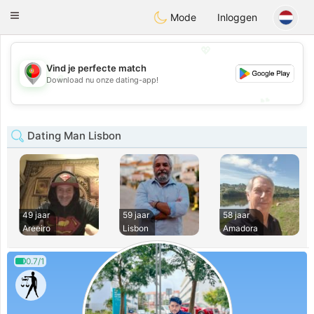
namoro
Portugues
Toggle
Mode
Inloggen
navigation
💖
Vind je perfecte match
💖
Download nu onze dating-app!
💕
💕
Dating Man Lisbon
49 jaar
59 jaar
58 jaar
Areeiro
Lisbon
Amadora
0.7/1