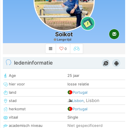
1
Soikot
Lange tijd
0
ledeninformatie
Age
25 jaar
hier voor
losse relatie
land
Portugal
Lisbon
stad
Lisbon
,
herkomst
Portugal
vitaal
Single
academisch niveau
Niet gespecificeerd