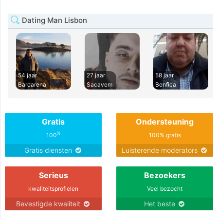
Dating Man Lisbon
54 jaar
27 jaar
58 jaar
Barcarena
Sacavem
Benfica
Gratis
Ondersteuning
%
100
100% gratis
Gratis diensten
Luisterende moderators
Serieus
Bezoekers
kwaliteitsprofielen
Veel bezocht
Bevestigde kwaliteit
Het beste